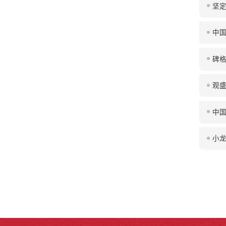
坚定
中国
碑格
观盛
中国
小龙