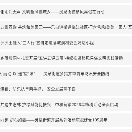
风化雨润无声 文明新风遍城乡——灵泉街道移风易俗在行动
五维互嵌 共筑和美家园——乐白道街道临江社区打造“和和美美一家人”
乡乡土能人“三人行”宣讲走进落坡洞村委会妈达小组
乡落坡洞村扎实开展“五讲五评五晒”持续推进移风易俗文明实践活动
汛”而动 以“迅”应“汛”——灵泉街道多措并举筑牢防汛安全防线
潭镇：防汛抗旱两手抓， 安全发展两不误
共建生态林 护绿赋能促振兴—中和营镇2026年植树活动全面启动
向党 初心如磐——灵泉街道开展系列活动庆祝建党105周年