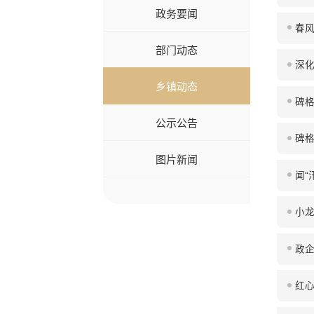
政务要闻
春
部门动态
深化
乡镇动态
碑格
公示公告
碑格
图片新闻
闻“
小龙
政企
红心