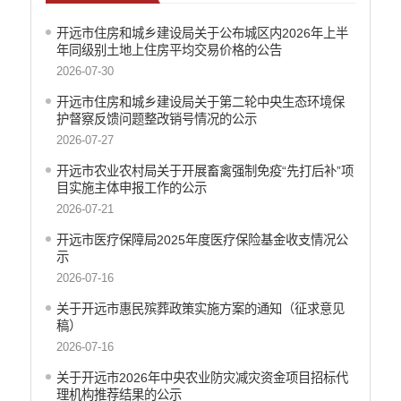
开远市住房和城乡建设局关于公布城区内2026年上半
年同级别土地上住房平均交易价格的公告
2026-07-30
开远市住房和城乡建设局关于第二轮中央生态环境保
护督察反馈问题整改销号情况的公示
2026-07-27
开远市农业农村局关于开展畜禽强制免疫“先打后补”项
目实施主体申报工作的公示
2026-07-21
开远市医疗保障局2025年度医疗保险基金收支情况公
示
2026-07-16
关于开远市惠民殡葬政策实施方案的通知（征求意见
稿）
2026-07-16
关于开远市2026年中央农业防灾减灾资金项目招标代
理机构推荐结果的公示