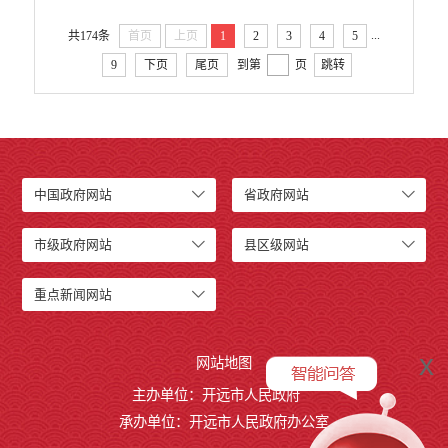
开远市小龙潭镇人民政府
...
开远市中和营镇人民政府
共174条
首页
上页
1
2
3
4
5
开远市羊街乡人民政府
9
下页
尾页
到第
页
跳转
开远市大庄回族乡人民政府
开远市碑格乡人民政府
中国民主同盟开远市委员会
中国农工民主党开远市委员会
中国民主建国会云南省开远市总支部委员会
中国政府网站
省政府网站
开远市退役军人事务局
开远市医疗保障局
市级政府网站
县区级网站
开远市综合行政执法局
重点新闻网站
开远市融媒体中心
开远市国家现代农业产业园管理委员会
开远市城市政府专职消防队
x
网站地图
行政事业性收费
主办单位：开远市人民政府
承办单位：开远市人民政府办公室
公务员管理