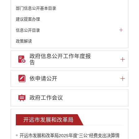
部门信息公开基本目录
建议提案办理
信息公开目录
政策解读
机构职能和权责清单
政府信息公开工作年度报
告
自然资源政务公开
重点领域信息公开
依申请公开
财政预决算
政府预决算
政府工作会议
部门单位专栏
中共开远市委办公室
开远市人大常委会办公室
开远市发展和改革局
开远市人民政府办公室
中国人民政治协商会议云南省开远市委员会
开远市发展和改革局2025年度“三公”经费支出决算情