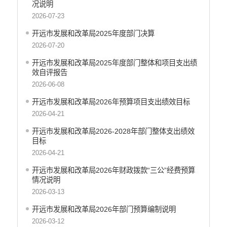
中国共产党开远市纪律检查委员会
况说明
中国共产党开远市委员会政法委员会
2026-07-23
中国共产党开远市委员会组织部
开远市发展和改革局2025年度部门决算
中共开远市委宣传部
2026-07-20
中共开远市委统一战线工作部
开远市发展和改革局2025年度部门整体和项目支出绩
中国共产党开远市委员会社会工作部
效自评报告
中共开远市直属机关工作委员会
2026-06-08
中国共产党开远市委员会党校
开远市发展和改革局2026年预算项目支出绩效目标
开远市地方志编纂委员会办公室
2026-04-21
中国共产党开远市委员会机构编制办公室
开远市发展和改革局2026-2028年部门整体支出绩效
开远市发展和改革局
目标
开远市工业商务和信息化局
2026-04-21
开远市教育体育局
开远市发展和改革局2026年财政拨款“三公”经费预算
开远市民族宗教事务局
情况说明
开远市公安局
2026-03-13
开远市公安局交通管理大队
开远市发展和改革局2026年部门预算编制说明
开远市民政局
2026-03-12
开远市司法局