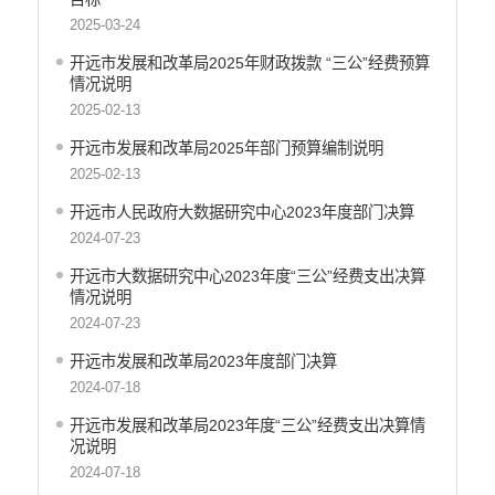
开远市地震局
2025-03-24
开远市搬迁安置办公室
开远市发展和改革局2025年财政拨款 “三公”经费预算
开远市检验检测所
情况说明
开远市投资促进局
2025-02-13
开远市机关事务管理局
开远市发展和改革局2025年部门预算编制说明
云南开远产业园区管理委员会
2025-02-13
开远市总工会
开远市人民政府大数据研究中心2023年度部门决算
开远市妇女联合会
2024-07-23
中国共产主义青年团开远市委员会
开远市大数据研究中心2023年度“三公”经费支出决算
开远市科学技术协会
情况说明
开远市文学艺术工作者联合会
2024-07-23
开远市归国华侨联合会
开远市发展和改革局2023年度部门决算
开远市残疾人联合会
2024-07-18
云南省开远市工商业联合会
开远市红十字会
开远市发展和改革局2023年度“三公”经费支出决算情
况说明
开远市乐白道街道办事处
2024-07-18
开远市灵泉街道办事处