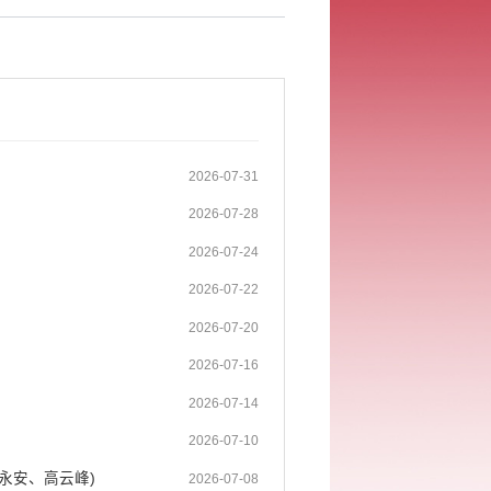
2026-07-31
2026-07-28
2026-07-24
2026-07-22
2026-07-20
2026-07-16
2026-07-14
2026-07-10
永安、高云峰)
2026-07-08