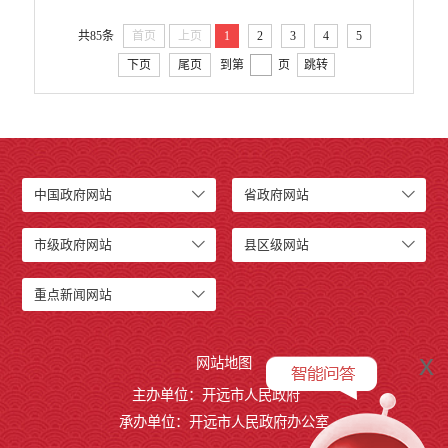
开远市小龙潭镇人民政府
开远市中和营镇人民政府
共85条
首页
上页
1
2
3
4
5
开远市羊街乡人民政府
下页
尾页
到第
页
跳转
开远市大庄回族乡人民政府
开远市碑格乡人民政府
中国民主同盟开远市委员会
中国农工民主党开远市委员会
中国民主建国会云南省开远市总支部委员会
中国政府网站
省政府网站
开远市退役军人事务局
开远市医疗保障局
市级政府网站
县区级网站
开远市综合行政执法局
重点新闻网站
开远市融媒体中心
开远市国家现代农业产业园管理委员会
开远市城市政府专职消防队
x
网站地图
行政事业性收费
主办单位：开远市人民政府
承办单位：开远市人民政府办公室
公务员管理