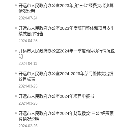
开远市地震局
开远市人民政府办公室2023年度“三公”经费支出决算
情况说明
开远市搬迁安置办公室
2024-07-24
开远市检验检测所
开远市投资促进局
开远市人民政府办公室2023年度部门整体和项目支出
绩效自评报告
开远市机关事务管理局
2024-04-25
云南开远产业园区管理委员会
开远市总工会
开远市人民政府办公室2024年一季度预算执行情况说
明
开远市妇女联合会
2024-04-11
中国共产主义青年团开远市委员会
开远市人民政府办公室2024-2026年部门整体支出绩
开远市科学技术协会
效目标表
开远市文学艺术工作者联合会
2024-03-25
开远市归国华侨联合会
开远市人民政府办公室2024年项目申报书
开远市残疾人联合会
2024-03-25
云南省开远市工商业联合会
开远市红十字会
开远市人民政府办公室2024年财政拨款“三公”经费预
算情况说明
开远市乐白道街道办事处
2024-02-26
开远市灵泉街道办事处