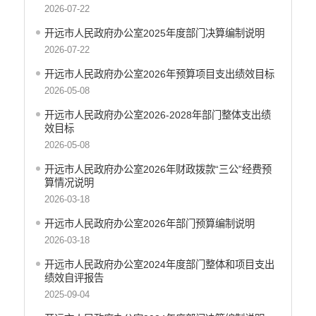
中国共产党开远市纪律检查委员会
2026-07-22
中国共产党开远市委员会政法委员会
开远市人民政府办公室2025年度部门决算编制说明
中国共产党开远市委员会组织部
2026-07-22
中共开远市委宣传部
开远市人民政府办公室2026年预算项目支出绩效目标
中共开远市委统一战线工作部
2026-05-08
中国共产党开远市委员会社会工作部
中共开远市直属机关工作委员会
开远市人民政府办公室2026-2028年部门整体支出绩
效目标
中国共产党开远市委员会党校
2026-05-08
开远市地方志编纂委员会办公室
中国共产党开远市委员会机构编制办公室
开远市人民政府办公室2026年财政拨款“三公”经费预
算情况说明
开远市发展和改革局
2026-03-18
开远市工业商务和信息化局
开远市教育体育局
开远市人民政府办公室2026年部门预算编制说明
开远市民族宗教事务局
2026-03-18
开远市公安局
开远市人民政府办公室2024年度部门整体和项目支出
开远市公安局交通管理大队
绩效自评报告
2025-09-04
开远市民政局
开远市司法局