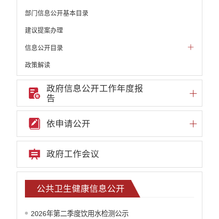
部门信息公开基本目录
建议提案办理
信息公开目录
政策解读
机构职能和权责清单
政府信息公开工作年度报
告
自然资源政务公开
重点领域信息公开
依申请公开
重大建设项目信息
安全生产信息公开
政府工作会议
民政信息公开
推进面向转移落户人员的服务公开
质监信息公开
公共卫生健康信息公开
学校信息公开
云南省网上新闻发布厅
2026年第二季度饮用水检测公示
住房保障信息公开