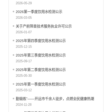
2026-05-29
工商登记和事中事后监管信息公开
价格和收费信息公开
2026第一季度饮用水检测公示
2026-03-05
旅游市场秩序和服务质量信息公开
文化机构信息公开
关于产前筛查技术服务执业许可公示
公共卫生健康信息公开
2026-01-07
国有土地上房屋征收补偿信息公开
2025年第四季度饮用水检测公示
财政预决算
2025-12-15
行政事业性收费
2025年第三季度饮用水检测公示
2025-09-17
公务员管理
2025年第二季度饮用水检测公示
重大决策
2025-05-30
减税降费
2025年第一季度饮用水检测公示
财政资金直达基层
2025-03-12
稳岗就业
勤锻炼”——开远市千余人徒步，点燃全民健康热潮
2024-11-28
应急预案