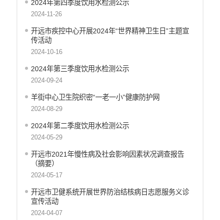
2024年第四季度饮用水检测公示
产品质量
2024-11-26
公共文化服务
开远市疾控中心开展2024年“世界精神卫生日”主题宣
传活动
涉农补贴
2024-10-16
疫情防控
2024年第三季度饮用水检测公示
养老服务
2024-09-24
社会救助信息
羊街中心卫生院织密“一老一小”健康防护网
2024-08-29
规划计划
2024年第二季度饮用水检测公示
重大决策预公开
2024-05-29
生态环境
开远市2021年慢性病及社会影响因素状况调查报告
（摘要）
食品药品监管
2024-05-17
义务教育
开远市卫健系统开展世界防治结核病日志愿服务义诊
政府集中采购
宣传活动
2024-04-07
环保督察