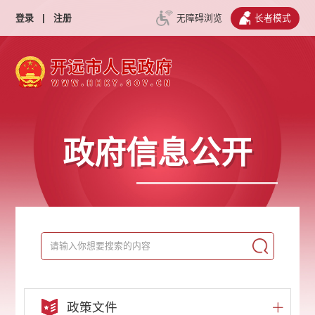
登录
|
注册
无障碍浏览
长者模式
政府信息公开
政策文件