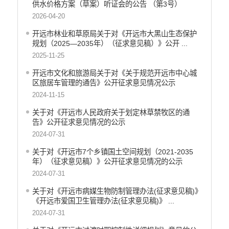
供水价格方案（草案）听证会的公告 （第3号）
减税降费
2026-04-20
财政资金直达基层
开远市林业和草原局关于对《开远市大黑山生态保护
规划（2025—2035年）（征求意见稿）》公开 ...
稳岗就业
2025-11-25
应急预案
开远市文化和旅游局关于对《关于规范开远市中心城
产品质量
区旅居车管理的通告》公开征求意见情况公示
2024-11-15
公共文化服务
关于对《开远市人民政府关于划定林草禁牧区的通
涉农补贴
告》公开征求意见情况的公示
2024-07-31
疫情防控
关于对《开远市7个乡镇国土空间规划（2021-2035
养老服务
年）（征求意见稿）》公开征求意见情况的公示
社会救助信息
2024-07-31
规划计划
关于对《开远市病媒生物防制管理办法(征求意见稿)》
《开远市爱国卫生管理办法(征求意见稿)》 ...
重大决策预公开
2024-07-31
生态环境