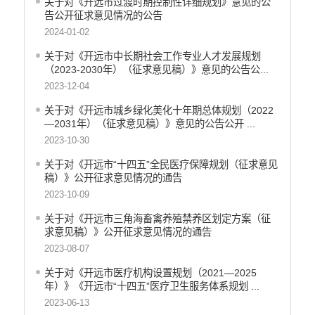
关于对《开远市过渡时期控制性详细规划》意见的公
告公开征求意见情况的公告
食品药品监管
2024-01-02
义务教育
关于对《开远市中长期社会工作专业人才发展规划
政府集中采购
（2023-2030年）（征求意见稿）》意见的公告公...
2023-12-04
环保督察
关于对《开远市城乡绿化美化十年期总体规划（2022
医疗卫生
—2031年）（征求意见稿）》意见的公告公开 ...
2023-10-30
行政许可
关于对《开远市“十四五”全民医疗保障规划（征求意见
行政处罚和行政强制
稿）》公开征求意见情况的通告
乡村振兴工作信息公开
2023-10-09
关于对《开远市三角海畜禽养殖禁养区划定方案（征
求意见稿）》公开征求意见情况的通告
2023-08-07
关于对《开远市医疗机构设置规划（2021—2025
年）》《开远市“十四五”医疗卫生服务体系规划 ...
2023-06-13