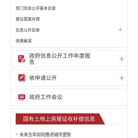
部门信息公开基本目录
建议提案办理
信息公开目录
政策解读
机构职能和权责清单
政府信息公开工作年度报
告
自然资源政务公开
重点领域信息公开
依申请公开
重大建设项目信息
安全生产信息公开
政府工作会议
民政信息公开
推进面向转移落户人员的服务公开
质监信息公开
国有土地上房屋征收补偿信息
学校信息公开
云南省网上新闻发布厅
未来五年如何推进城市更新
住房保障信息公开