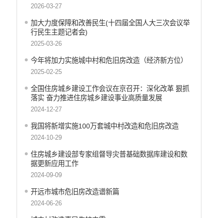
2026-03-27
工商登记和事中事后监管信息公开
价格和收费信息公开
加大力度保障和改善民生(十四届全国人大三次会议举
行民生主题记者会)
旅游市场秩序和服务质量信息公开
2025-03-26
文化机构信息公开
公共卫生健康信息公开
今年将加力实施城中村和危旧房改造（经济新方位）
2025-02-25
国有土地上房屋征收补偿信息公开
国有土地上房屋征收补偿信息
全国住房城乡建设工作会议在京召开：深化改革 狠抓
落实 奋力推进住房城乡建设事业高质量发展
财政预决算
2024-12-27
行政事业性收费
我国将新增实施100万套城中村改造和危旧房改造
公务员管理
2024-10-29
重大决策
住房城乡建设部专家组督导灾普基础数据库建设和数
据更新应用工作
减税降费
2024-09-09
财政资金直达基层
开远市城市危旧房改造谱新篇
2024-06-26
稳岗就业