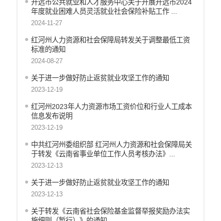
开远市公共就业和人才服务中心关于开展开远市2024
重大决策预公开
年度就业困难人员灵活就业社会保险补贴工作 ...
生态环境
2024-11-27
食品药品监管
红河州人力资源和社会保障局转发关于调整最低工资
标准的通知
义务教育
2024-08-27
政府集中采购
关于进一步做好防止返贫就业攻坚工作的通知
2023-12-19
环保督察
红河州2023年人力资源市场工资价位和行业人工成本
医疗卫生
信息发布说明
行政许可
2023-12-19
行政处罚和行政强制
中共红河州委组织部 红河州人力资源和社会保障局关
于转发《云南省事业单位工作人员考核办法》...
乡村振兴工作信息公开
2023-12-13
关于进一步做好防止返贫就业攻坚工作的通知
2023-12-13
关于转发《云南省社会保险基金监督举报奖励办法实
施细则（暂行）》的通知