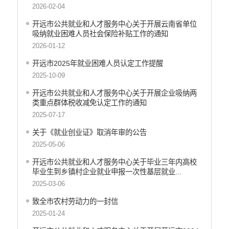
财政资金直达基层
2026-02-04
稳岗就业
开远市公共就业和人才服务中心关于开展云南省单位
政策文件
吸纳就业困难人员社会保险补贴工作的通知
信息公开
2026-01-12
招聘信息
开远市2025年就业困难人员认定工作提醒
服务机构
2025-10-09
应急预案
开远市公共就业和人才服务中心关于开展企业吸纳两
类重点群体税收减免认定工作的通知
产品质量
2025-07-17
公共文化服务
关于《就业创业证》取消年审的公告
涉农补贴
2025-05-06
疫情防控
开远市公共就业和人才服务中心关于毕业三年内高校
毕业生到乡镇村企业就业申报一次性基层就业...
养老服务
2025-03-06
社会救助信息
致全市农村劳动力的一封信
2025-01-24
规划计划