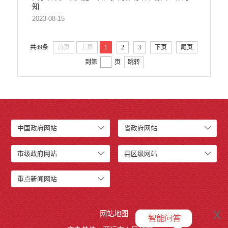
知
2023-08-15
共49条
首页
上页
1
2
3
下页
尾页
到第
页
跳转
中国政府网站
省政府网站
市级政府网站
县区级网站
重点新闻网站
x
网站地图