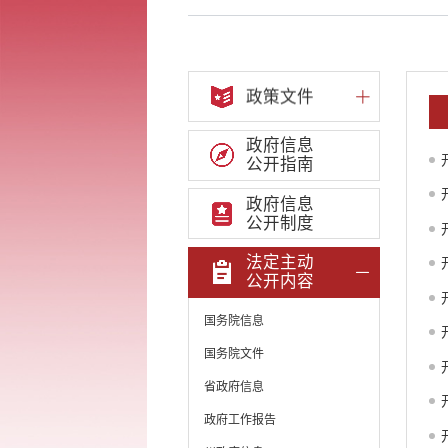
政策文件
政府信息
公开指南
政府信息
公开制度
法定主动
公开内容
国务院信息
国务院文件
省政府信息
政府工作报告