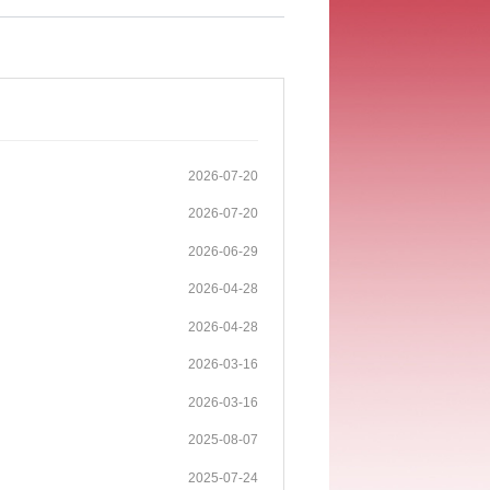
2026-07-20
2026-07-20
2026-06-29
2026-04-28
2026-04-28
2026-03-16
2026-03-16
2025-08-07
2025-07-24