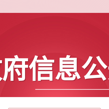
政府信息公