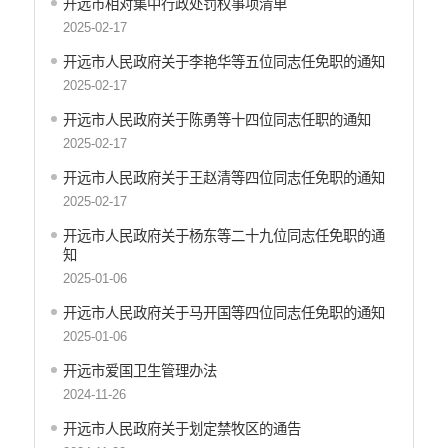
公共文化服务
开远市相对集中行政处罚权事项清单
2025-02-17
涉农补贴
开远市人民政府关于李艳华等五位同志任免职的通知
疫情防控
2025-02-17
养老服务
开远市人民政府关于陈勇等十四位同志任职的通知
社会救助信息
2025-02-17
规划计划
开远市人民政府关于王赵清等四位同志任免职的通知
2025-02-17
重大决策预公开
开远市人民政府关于杨东等二十九位同志任免职的通
生态环境
知
2025-01-06
食品药品监管
开远市人民政府关于马开国等四位同志任免职的通知
义务教育
2025-01-06
政府集中采购
开远市爱国卫生管理办法
环保督察
2024-11-26
医疗卫生
开远市人民政府关于划定禁牧区的通告