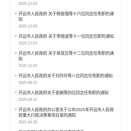
2025-12-03
机构职能和权责清单
开远市人民政府 关于杨俊强等十六位同志任免职的通
自然资源政务公开
知
2025-12-03
重点领域信息公开
开远市人民政府 关于李晓波等十一位同志任职的通知
财政预决算
2025-12-03
行政事业性收费
开远市人民政府 关于单双吕等十二位同志任免职的通
知
公务员管理
2025-12-03
重大决策
开远市人民政府关于刘玲玲等八位同志任免职的通知
减税降费
2025-08-15
财政资金直达基层
开远市人民政府关于金娟等四位同志任免职的通知
2025-08-15
稳岗就业
开远市人民政府办公室关于公布2025年开远市人民政
应急预案
府重大行政决策事项目录的通知
产品质量
2025-04-29