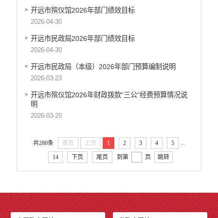
开远市地震局
开远市殡仪馆2026年部门绩效目标
开远市搬迁安置办公室
2026-04-30
开远市检验检测所
开远市民政局2026年部门绩效目标
开远市投资促进局
2026-04-30
开远市机关事务管理局
开远市民政局（本级）2026年部门预算编制说明
云南开远产业园区管理委员会
2026-03-23
开远市总工会
开远市殡仪馆2026年财政拨款“三公”经费预算情况说
开远市妇女联合会
明
中国共产主义青年团开远市委员会
2026-03-20
开远市科学技术协会
开远市文学艺术工作者联合会
...
共280条
首页
上页
1
2
3
4
5
开远市归国华侨联合会
14
下页
尾页
到第
页
跳转
开远市残疾人联合会
云南省开远市工商业联合会
开远市红十字会
开远市乐白道街道办事处
开远市灵泉街道办事处