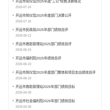
开远市殡仪馆2025年度“三公”经费决算情况
开远市财政局
2026-07-16
开远市人力资源和社会保障局
开远市殡仪馆2025年度部门决算公开
开远市自然资源局
2026-07-16
开远市住房和城乡建设局
开远市民政局2025年部门绩效自评
开远市交通运输局
2026-06-12
开远市农业农村局
开远市林业和草原局
开远市救助管理站2025部门绩效自评
2026-06-10
开远市水务局
开远市文化和旅游局
开远市福利院2025年绩效自评
开远市卫生健康局
2026-06-10
开远市市场监督管理局
开远市殡仪馆2025年度部门整体和项目支出绩效自评
开远市应急管理局
2026-06-10
开远市人民政府国有资产监督管理局
开远市救助管理站2026年部门绩效目标
开远市统计局
2026-04-30
开远市信访局
开远市社会福利院2026年部门绩效目标
开远市政务服务管理局
2026-04-30
开远市供销合作社联合社