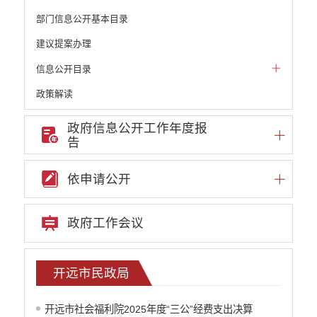
部门信息公开基本目录
建议提案办理
信息公开目录
政策解读
机构职能和权责清单
政府信息公开工作年度报
告
自然资源政务公开
重点领域信息公开
依申请公开
财政预决算
政府预决算
政府工作会议
部门单位专栏
中共开远市委办公室
开远市人大常委会办公室
开远市民政局
开远市人民政府办公室
中国人民政治协商会议云南省开远市委员会
开远市社会福利院2025年度“三公”经费支出决算