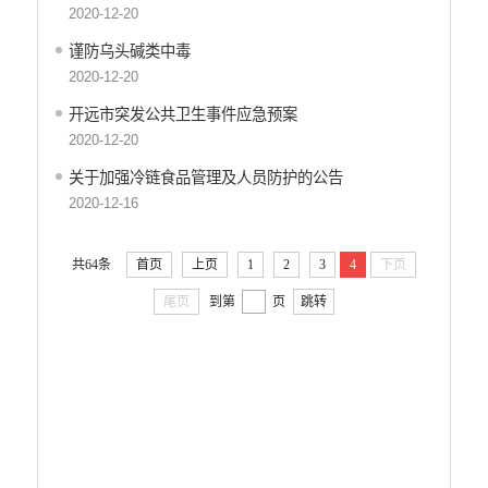
2020-12-20
工商登记和事中事后监管信息公开
价格和收费信息公开
谨防乌头碱类中毒
2020-12-20
旅游市场秩序和服务质量信息公开
文化机构信息公开
开远市突发公共卫生事件应急预案
公共卫生健康信息公开
2020-12-20
国有土地上房屋征收补偿信息公开
关于加强冷链食品管理及人员防护的公告
财政预决算
2020-12-16
行政事业性收费
共64条
首页
上页
1
2
3
4
下页
公务员管理
尾页
到第
页
跳转
重大决策
减税降费
财政资金直达基层
稳岗就业
应急预案