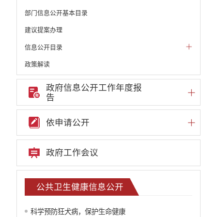
部门信息公开基本目录
建议提案办理
信息公开目录
政策解读
机构职能和权责清单
政府信息公开工作年度报
告
自然资源政务公开
重点领域信息公开
依申请公开
重大建设项目信息
安全生产信息公开
政府工作会议
民政信息公开
推进面向转移落户人员的服务公开
质监信息公开
公共卫生健康信息公开
学校信息公开
云南省网上新闻发布厅
科学预防狂犬病，保护生命健康
住房保障信息公开