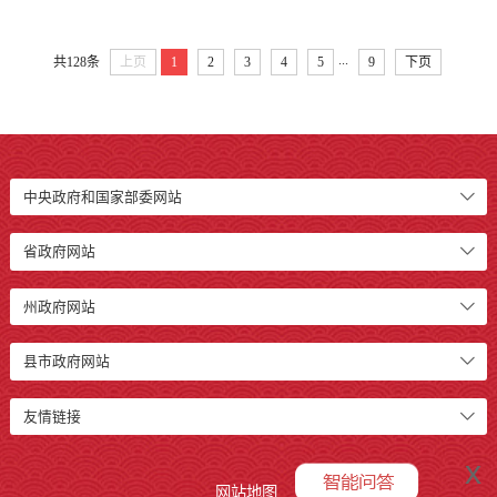
...
共128条
上页
1
2
3
4
5
9
下页
中央政府和国家部委网站
省政府网站
州政府网站
县市政府网站
友情链接
x
网站地图