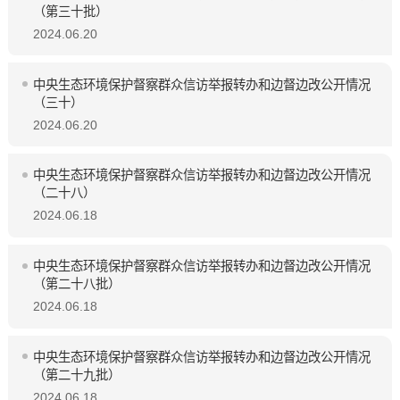
（第三十批）
2024.06.20
中央生态环境保护督察群众信访举报转办和边督边改公开情况
（三十）
2024.06.20
中央生态环境保护督察群众信访举报转办和边督边改公开情况
（二十八）
2024.06.18
中央生态环境保护督察群众信访举报转办和边督边改公开情况
（第二十八批）
2024.06.18
中央生态环境保护督察群众信访举报转办和边督边改公开情况
（第二十九批）
2024.06.18