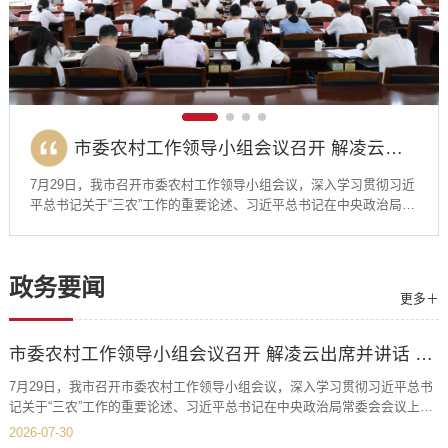
市委农村工作领导小组会议召开 解凌云出席并讲话 杨春主持
市委农村工作领导小组会议召开 解凌云出席并讲话 杨春主持
普传锋在讲授“七一”专题党课时强调：树立和践行正确政绩观 以高质量“三服务”工作 奋力谱写中国式现代化幸福开远实践崭新篇章
普传锋在讲授“七一”专题党课时强调：树立和践行正确政绩观 以高质量“三服务”工作 奋力谱写中国式现代化幸福开远实践崭新篇章
解凌云普传锋带队督导检查地质灾害防治与防汛减灾工作时强调：织密筑牢防灾减灾安全防线 全力守护人民群众生命财产安全
开远召开市委退役军人事务工作领导小组全体会议暨新一届全国双拥模范城创建动员部署会议
7月2日，市委副书记、市长普传锋以“七一砺初心，实干显担当——
7月29日，我市召开市委农村工作领导小组会议，深入学习贯彻习近
7月19日，市委书记解凌云，市委副书记、市人民政府市长普传锋分
7月9日，开远召开市委退役军人事务工作领导小组全体会议暨新一
7月2日，市委副书记、市长普传锋以“七一砺初心，实干显担当——
7月29日，我市召开市委农村工作领导小组会议，深入学习贯彻习近
以正确政绩观护航全市高质量发展”为题，为市政府办机关党支部党
平总书记关于“三农”工作的重要论述、习近平总书记在中央政治局常
别带队实地督导检查地质灾害防治与防汛减灾工作。解凌云前往乐
届全国双拥模范城创建动员部署会议，深入学习贯彻习近平强军思
以正确政绩观护航全市高质量发展”为题，为市政府办机关党支部党
平总书记关于“三农”工作的重要论述、习近平总书记在中央政治局常
员讲授“七一”专题党课。普传锋指出，当前开远正处于工业城市转型
委会会议上的重要讲话精神，认真落实全省推进常态化帮扶持续巩
白道街道三转弯村、坡梁子村地质灾害隐患点，详细查看地质灾害
想和习近平总书记关于退役军人工作、双拥工作的重要论述，全面
员讲授“七一”专题党课。普传锋指出，当前开远正处于工业城市转型
委会会议上的重要讲话精神，认真落实全省推进常态化帮扶持续巩
发展关键期，市政府办作为全市政府系统的“枢纽、参谋、助手、窗
固拓展脱贫攻坚成果工作会议和州委农村工作领导小组会议要求，
隐患点治理、群众转移路线、应急物资储备、落实“1262”精细化预报
落实省委、州委工作要求，总结去年工作、安排今年重点任务。解
发展关键期，市政府办作为全市政府系统的“枢纽、参谋、助手、窗
固拓展脱贫攻坚成果工作会议和州委农村工作领导小组会议要求，
口”，是各项工作落地的首道关口。全体党员干部要以习近平总书记
分析问题短板，安排下一步工作，推动全市巩固拓展脱贫攻坚成果
与响应联动机制、网格员日常巡查等工作开展情况。他强调，要深
凌云指出，过去一年，全市上下凝心聚力、真抓实干，服务备战打
口”，是各项工作落地的首道关口。全体党员干部要以习近平总书记
分析问题短板，安排下一步工作，推动全市巩固拓展脱贫攻坚成果
政务要闻
“为民造福是最大的政绩”为履职标尺，把正确政绩观贯穿参谋辅政、
工作走深走实。市委书记解凌云出席会议并讲话。市委副书记杨春
入学习贯彻习近平总书记关于防灾减灾救灾的重要论述和对重庆彭
仗坚实有力，双拥创建成果丰硕，尊崇优待氛围日益浓厚，退役军
“为民造福是最大的政绩”为履职标尺，把正确政绩观贯穿参谋辅政、
工作走深走实。市委书记解凌云出席会议并讲话。市委副书记杨春
更多＋
督查落实、统筹协调、日常运转全链...
主持会议。解凌云指出，常态化帮扶不是弱化帮扶...
水县山体崩塌作出的重要指示精神，以“时时放心...
人作用充分彰显，为持续深化新时代军地协作奠定了坚...
督查落实、统筹协调、日常运转全链...
主持会议。解凌云指出，常态化帮扶不是弱化帮扶...
市委农村工作领导小组会议召开 解凌云出席并讲话 杨春主持
7月29日，我市召开市委农村工作领导小组会议，深入学习贯彻习近平总书
记关于“三农”工作的重要论述、习近平总书记在中央政治局常委会会议上的
重要讲话精神，认真落实全省推进常态化帮扶持续巩固拓展脱贫攻坚成果工
2026-07-30
作会议和州委农村工作领导小组会议要求，分析问题短板，安排下一步工