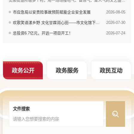
灵泉街道所辖多个村，用一场场接地气、冒热气、聚人气的文艺盛
宴，让原本静谧的乡村夜晚沸腾起来。舞台上，灯光璀璨，好戏连
台，精心打磨的节目轮番上演，涵盖了多种艺术形式，满足了广大村
市应急局以安责险事故预防赋能企业安全发展
2026-08-05
民的审美需求。台上演员们全情投入，一招一式尽显功底；台下观众
欢歌笑语漾乡野 文化甘霖润心田——市文化馆下基层文艺演出情暖乡村
2026-07-30
们看得津津有味，掌声、喝彩声、欢笑声此起彼伏，汇成了一片欢乐
的海洋。演出间隙还穿插了知识问答互动环节...
总投资6.7亿元，开远一项目开工！
2026-07-24
政务公开
政务服务
政民互动
文件搜索