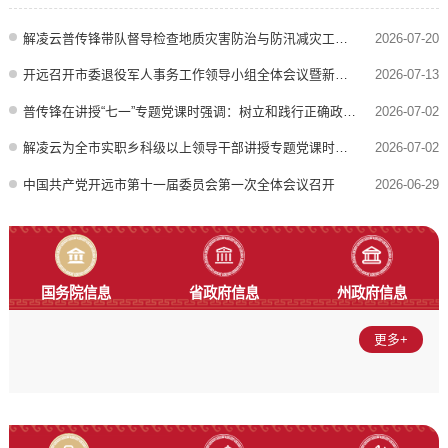
作，推动全市巩固拓展脱贫攻坚成果工作走深走实。市委书记解凌云出席会
议并讲话。市委副书记杨春主持会议。解凌云指出，常态化帮扶不是弱化帮
解凌云普传锋带队督导检查地质灾害防治与防汛减灾工作时强调：织密筑牢防灾减灾安全防线 全力守护人民群众生命财产安全
2026-07-20
扶...
开远召开市委退役军人事务工作领导小组全体会议暨新一届全国双拥模范城创建动员部署会议
2026-07-13
普传锋在讲授“七一”专题党课时强调：树立和践行正确政绩观 以高质量“三服务”工作 奋力谱写中国式现代化幸福开远实践崭新篇章
2026-07-02
解凌云为全市实职乡科级以上领导干部讲授专题党课时强调：学党章 强党性 汲取百年大党奋进伟力 以正确政绩观践行为民初心
2026-07-02
中国共产党开远市第十一届委员会第一次全体会议召开
2026-06-29
国务院信息
省政府信息
州政府信息
更多+