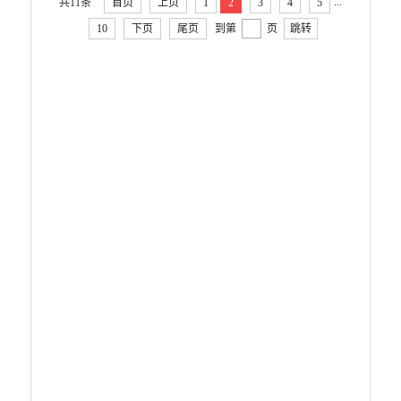
财政资金直达基层
...
共11条
首页
上页
1
2
3
4
5
10
下页
尾页
到第
页
跳转
稳岗就业
政策文件
信息公开
招聘信息
服务机构
应急预案
产品质量
公共文化服务
涉农补贴
疫情防控
养老服务
社会救助信息
规划计划