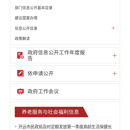
部门信息公开基本目录
建议提案办理
信息公开目录
政策解读
机构职能和权责清单
政府信息公开工作年度报
告
自然资源政务公开
重点领域信息公开
依申请公开
重大建设项目信息
安全生产信息公开
政府工作会议
民政信息公开
养老服务与社会福利信息
社会组织信息
养老服务与社会福利信息
推进面向转移落户人员的服务公开
质监信息公开
开远市民政局及时足额发放第一季度高龄生活保健长
学校信息公开