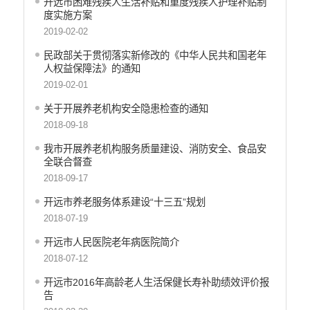
开远市困难残疾人生活补贴和重度残疾人护理补贴制
度实施方案
应急预案
2019-02-02
产品质量
民政部关于贯彻落实新修改的《中华人民共和国老年
人权益保障法》的通知
公共文化服务
2019-02-01
涉农补贴
关于开展养老机构安全隐患检查的通知
疫情防控
2018-09-18
养老服务
我市开展养老机构服务质量建设、消防安全、食品安
全联合督查
社会救助信息
2018-09-17
规划计划
开远市养老服务体系建设“十三五”规划
重大决策预公开
2018-07-19
开远市人民医院老年病医院简介
生态环境
2018-07-12
食品药品监管
开远市2016年高龄老人生活保健长寿补助绩效评价报
义务教育
告