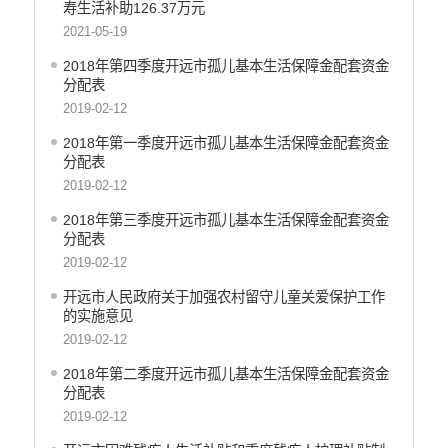
寿生活补助126.37万元
云南省网上新闻发布厅
2021-05-19
住房保障信息公开
2018年第四季度开远市孤儿基本生活保障金配套资金
工商登记和事中事后监管信息公开
分配表
价格和收费信息公开
2019-02-12
旅游市场秩序和服务质量信息公开
2018年第一季度开远市孤儿基本生活保障金配套资金
文化机构信息公开
分配表
公共卫生健康信息公开
2019-02-12
国有土地上房屋征收补偿信息公开
2018年第三季度开远市孤儿基本生活保障金配套资金
财政预决算
分配表
2019-02-12
行政事业性收费
开远市人民政府关于加强农村留守儿童关爱保护工作
公务员管理
的实施意见
2019-02-12
重大决策
2018年第二季度开远市孤儿基本生活保障金配套资金
减税降费
分配表
财政资金直达基层
2019-02-12
稳岗就业