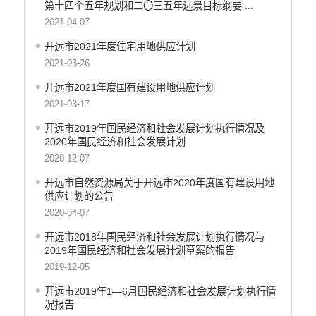
财政资金直达基层
第十四个五年规划和二〇三五年远景目标纲要 ...
2021-04-07
稳岗就业
开远市2021年度住宅用地供应计划
应急预案
2021-03-26
产品质量
开远市2021年度国有建设用地供应计划
公共文化服务
2021-03-17
涉农补贴
开远市2019年国民经济和社会发展计划执行情况及
2020年国民经济和社会发展计划
疫情防控
2020-12-07
养老服务
开远市自然资源局关于开远市2020年度国有建设用地
供应计划的公告
社会救助信息
2020-04-07
规划计划
开远市2018年国民经济和社会发展计划执行情况与
重大决策预公开
2019年国民经济和社会发展计划草案的报告
2019-12-05
生态环境
开远市2019年1—6月国民经济和社会发展计划执行情
食品药品监管
况报告