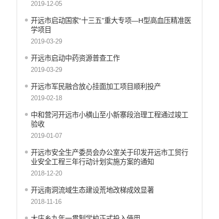
2019-12-05
义务教育
开远市启动国家“十三五”重大专项—H型高血压精准医
政府集中采购
学项目
环保督察
2019-03-29
医疗卫生
开远市启动中药资源普查工作
2019-03-29
行政许可
开远市军民融合放心挂面加工项目顺利投产
行政处罚和行政强制
2019-02-18
乡村振兴工作信息公开
中和营河开远市小横山至小新寨段治理工程通过竣工
验收
2019-01-07
开远市安全生产委员会办公室关于印发开远市工贸行
业安全工程三年行动计划实施方案的通知
2018-12-20
开远南洞流域生态建设荒地改梯成效显著
2018-11-16
大庄乡九年一贯制学校正式投入使用