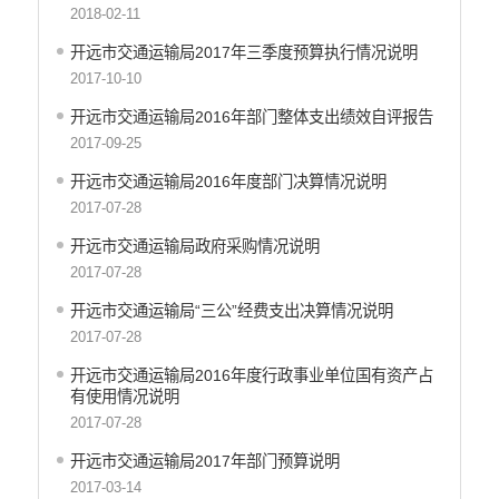
中国共产党开远市纪律检查委员会
2018-02-11
中国共产党开远市委员会政法委员会
开远市交通运输局2017年三季度预算执行情况说明
中国共产党开远市委员会组织部
2017-10-10
中共开远市委宣传部
开远市交通运输局2016年部门整体支出绩效自评报告
中共开远市委统一战线工作部
2017-09-25
中国共产党开远市委员会社会工作部
中共开远市直属机关工作委员会
开远市交通运输局2016年度部门决算情况说明
中国共产党开远市委员会党校
2017-07-28
开远市地方志编纂委员会办公室
开远市交通运输局政府采购情况说明
中国共产党开远市委员会机构编制办公室
2017-07-28
开远市发展和改革局
开远市交通运输局“三公”经费支出决算情况说明
开远市工业商务和信息化局
2017-07-28
开远市教育体育局
开远市交通运输局2016年度行政事业单位国有资产占
开远市民族宗教事务局
有使用情况说明
开远市公安局
2017-07-28
开远市公安局交通管理大队
开远市交通运输局2017年部门预算说明
开远市民政局
2017-03-14
开远市司法局