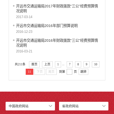
开远市财政局
开远市交通运输局2017年财政拨款“三公”经费预算情
况说明
开远市人力资源和社会保障局
2017-03-14
开远市自然资源局
开远市住房和城乡建设局
开远市交通运输局2016年部门预算说明
2016-12-23
开远市交通运输局
开远市农业农村局
开远市交通运输局2016年财政拨款“三公”经费预算情
况说明
开远市林业和草原局
2016-03-21
开远市水务局
开远市文化和旅游局
...
共211条
首页
上页
1
7
8
9
10
开远市卫生健康局
开远市市场监督管理局
11
下页
尾页
到第
页
跳转
开远市应急管理局
开远市人民政府国有资产监督管理局
开远市统计局
开远市信访局
开远市政务服务管理局
中国政府网站
省政府网站
开远市供销合作社联合社