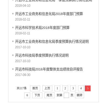
开远市工业商务和信息化局一季度预算执行情况说明
开远市地震局
2018-04-10
开远市搬迁安置办公室
开远市工业商务和信息化局2018年度部门预算
开远市检验检测所
2018-02-11
开远市投资促进局
开远市科学技术局2018年度部门预算
开远市机关事务管理局
2018-02-11
云南开远产业园区管理委员会
开远市总工会
开远市工业商务和信息化局季度预算执行情况说明
2017-10-10
开远市妇女联合会
中国共产主义青年团开远市委员会
开远市科技局季度预算执行情况说明
开远市科学技术协会
2017-10-10
开远市文学艺术工作者联合会
开远市科技局2016年度整体支出绩效自评报告
开远市归国华侨联合会
2017-09-30
开远市残疾人联合会
云南省开远市工商业联合会
共117条
首页
上页
1
2
3
4
5
开远市红十字会
6
下页
尾页
到第
页
跳转
开远市乐白道街道办事处
开远市灵泉街道办事处