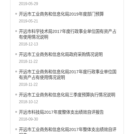
中国共产党开远市纪律检查委员会
2019-05-29
中国共产党开远市委员会政法委员会
开远市工业商务和信息化局2019年度部门预算
中国共产党开远市委员会组织部
2019-05-21
中共开远市委宣传部
开远市科学技术局2017年度行政事业单位国有资产占
中共开远市委统一战线工作部
有使用情况说明
中国共产党开远市委员会社会工作部
2018-12-13
中共开远市直属机关工作委员会
开远市工业商务和信息化局政府采购情况说明
中国共产党开远市委员会党校
2018-11-22
开远市地方志编纂委员会办公室
中国共产党开远市委员会机构编制办公室
开远市工业商务和信息化局2017年度行政事业单位国
有资产占有使用情况说明
开远市发展和改革局
2018-11-22
开远市工业商务和信息化局
开远市教育体育局
开远市工业商务和信息化局三季度预算执行情况说明
开远市民族宗教事务局
2018-10-12
开远市公安局
开远市科技局2017年度整体支出绩效自评报告
开远市公安局交通管理大队
2018-09-30
开远市民政局
开远市工业商务和信息化局2017年整体支出绩效自评
开远市司法局