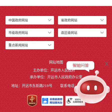
开远市小龙潭镇人民政府
开远市中和营镇人民政府
开远市羊街乡人民政府
中国政府网站
省政府网站
开远市大庄回族乡人民政府
开远市碑格乡人民政府
市级政府网站
县区级网站
中国民主同盟开远市委员会
中国农工民主党开远市委员会
重点新闻网站
中国民主建国会云南省开远市总支部委员会
开远市退役军人事务局
x
开远市医疗保障局
网站地图
开远市综合行政执法局
主办单位：开远市人民政府
开远市融媒体中心
承办单位：开远市人民政府办公室
开远市国家现代农业产业园管理委员会
地址：开远市东新路219号
联系电话：0873-7236877
开远市城市政府专职消防队
行政事业性收费
公务员管理