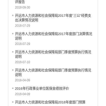
中国共产党开远市纪律检查委员会
评报告
中国共产党开远市委员会政法委员会
2018-09-30
中国共产党开远市委员会组织部
开远市人力资源和社会保障局2017年度“三公”经费支
中共开远市委宣传部
出决算情况说明
中共开远市委统一战线工作部
2018-07-29
中国共产党开远市委员会社会工作部
开远市人力资源和社会保障局2017年度部门决算情况
中共开远市直属机关工作委员会
说明
中国共产党开远市委员会党校
2018-07-29
开远市地方志编纂委员会办公室
开远市人力资源和社会保障局部门季度预算执行情况
中国共产党开远市委员会机构编制办公室
说明
开远市发展和改革局
2018-07-10
开远市工业商务和信息化局
开远市人力资源和社会保障局部门季度预算执行情况
开远市教育体育局
说明
2018-04-09
开远市民族宗教事务局
开远市公安局
2016年行政事业单位医保金绩效评价
开远市公安局交通管理大队
2018-04-09
开远市民政局
开远市人力资源和社会保障局2018年度部门预算
开远市司法局