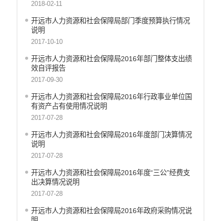
2018-02-11
开远市财政局
开远市人力资源和社会保障局部门季度预算执行情况
开远市人力资源和社会保障局
说明
开远市自然资源局
2017-10-10
开远市住房和城乡建设局
开远市人力资源和社会保障局2016年部门整体支出绩
开远市交通运输局
效自评报告
开远市农业农村局
2017-09-30
开远市林业和草原局
开远市人力资源和社会保障局2016年行政事业单位国
开远市水务局
有资产占有使用情况说明
开远市文化和旅游局
2017-07-28
开远市卫生健康局
开远市人力资源和社会保障局2016年度部门决算情况
开远市市场监督管理局
说明
开远市应急管理局
2017-07-28
开远市人民政府国有资产监督管理局
开远市人力资源和社会保障局2016年度“三公”经费支
开远市统计局
出决算情况说明
开远市信访局
2017-07-28
开远市政务服务管理局
开远市人力资源和社会保障局2016年政府采购情况说
开远市供销合作社联合社
明