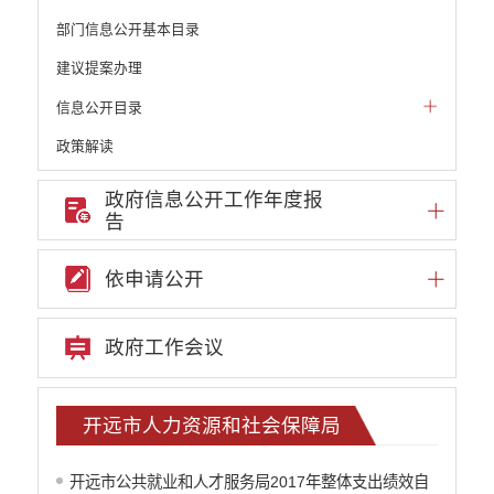
部门信息公开基本目录
建议提案办理
信息公开目录
政策解读
机构职能和权责清单
政府信息公开工作年度报
告
自然资源政务公开
重点领域信息公开
依申请公开
财政预决算
政府预决算
政府工作会议
部门单位专栏
中共开远市委办公室
开远市人大常委会办公室
开远市人力资源和社会保障局
开远市人民政府办公室
中国人民政治协商会议云南省开远市委员会
开远市公共就业和人才服务局2017年整体支出绩效自