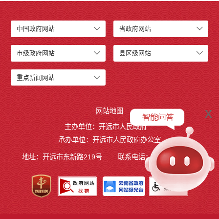
开远市小龙潭镇人民政府
开远市中和营镇人民政府
中国政府网站
省政府网站
开远市羊街乡人民政府
开远市大庄回族乡人民政府
市级政府网站
县区级网站
开远市碑格乡人民政府
中国民主同盟开远市委员会
重点新闻网站
中国农工民主党开远市委员会
中国民主建国会云南省开远市总支部委员会
开远市退役军人事务局
x
网站地图
开远市医疗保障局
主办单位：开远市人民政府
开远市综合行政执法局
承办单位：开远市人民政府办公室
开远市融媒体中心
地址：开远市东新路219号
联系电话：0873-7236877
开远市国家现代农业产业园管理委员会
开远市城市政府专职消防队
行政事业性收费
公务员管理