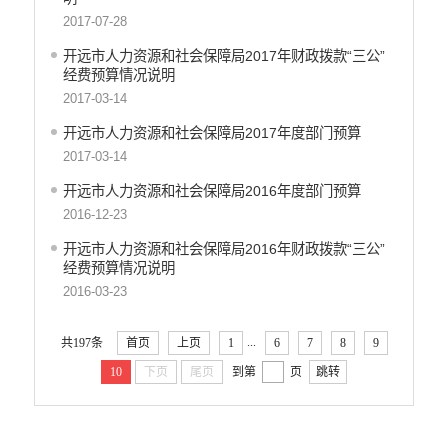
开远市地震局
2017-07-28
开远市搬迁安置办公室
开远市人力资源和社会保障局2017年财政拨款“三公”
开远市检验检测所
经费预算情况说明
开远市投资促进局
2017-03-14
开远市机关事务管理局
开远市人力资源和社会保障局2017年度部门预算
云南开远产业园区管理委员会
2017-03-14
开远市总工会
开远市人力资源和社会保障局2016年度部门预算
开远市妇女联合会
2016-12-23
中国共产主义青年团开远市委员会
开远市人力资源和社会保障局2016年财政拨款“三公”
开远市科学技术协会
经费预算情况说明
开远市文学艺术工作者联合会
2016-03-23
开远市归国华侨联合会
开远市残疾人联合会
...
共197条
首页
上页
1
6
7
8
9
云南省开远市工商业联合会
10
下页
尾页
到第
页
跳转
开远市红十字会
开远市乐白道街道办事处
开远市灵泉街道办事处