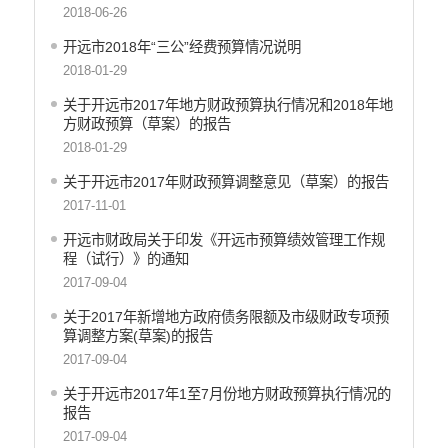
2018-06-26
重大决策
开远市2018年“三公”经费预算情况说明
减税降费
2018-01-29
财政资金直达基层
关于开远市2017年地方财政预算执行情况和2018年地
方财政预算（草案）的报告
稳岗就业
2018-01-29
应急预案
关于开远市2017年财政预算调整意见（草案）的报告
2017-11-01
产品质量
开远市财政局关于印发《开远市预算绩效管理工作规
公共文化服务
程（试行）》的通知
涉农补贴
2017-09-04
疫情防控
关于2017年新增地方政府债务限额及市级财政专项预
算调整方案(草案)的报告
养老服务
2017-09-04
社会救助信息
关于开远市2017年1至7月份地方财政预算执行情况的
报告
规划计划
2017-09-04