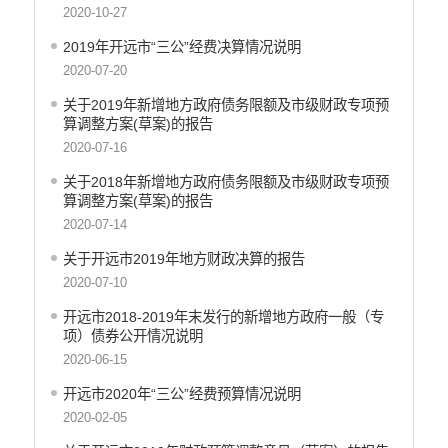
2020-10-27
重大决策
2019年开远市“三公”经费决算情况说明
减税降费
2020-07-20
财政资金直达基层
关于2019年新增地方政府债务限额及市级财政专项预
算调整方案(草案)的报告
稳岗就业
2020-07-16
应急预案
关于2018年新增地方政府债务限额及市级财政专项预
算调整方案(草案)的报告
产品质量
2020-07-14
公共文化服务
关于开远市2019年地方财政决算的报告
涉农补贴
2020-07-10
疫情防控
开远市2018-2019年末发行的新增地方政府一般（专
项）债券公开情况说明
养老服务
2020-06-15
社会救助信息
开远市2020年“三公”经费预算情况说明
2020-02-05
规划计划