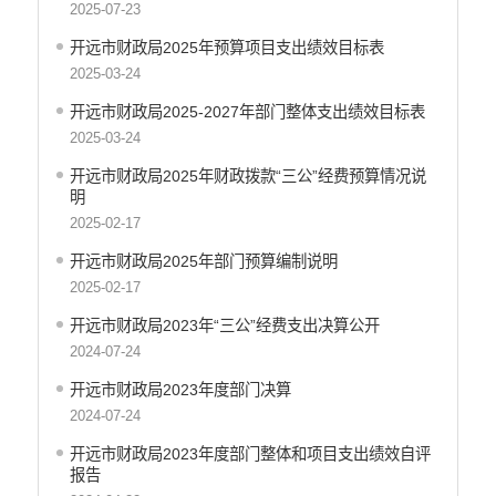
2025-07-23
开远市财政局
开远市财政局2025年预算项目支出绩效目标表
开远市人力资源和社会保障局
2025-03-24
开远市自然资源局
开远市住房和城乡建设局
开远市财政局2025-2027年部门整体支出绩效目标表
2025-03-24
开远市交通运输局
开远市农业农村局
开远市财政局2025年财政拨款“三公”经费预算情况说
明
开远市林业和草原局
2025-02-17
开远市水务局
开远市文化和旅游局
开远市财政局2025年部门预算编制说明
开远市卫生健康局
2025-02-17
开远市市场监督管理局
开远市财政局2023年“三公”经费支出决算公开
开远市应急管理局
2024-07-24
开远市人民政府国有资产监督管理局
开远市财政局2023年度部门决算
开远市统计局
2024-07-24
开远市信访局
开远市财政局2023年度部门整体和项目支出绩效自评
开远市政务服务管理局
报告
开远市供销合作社联合社