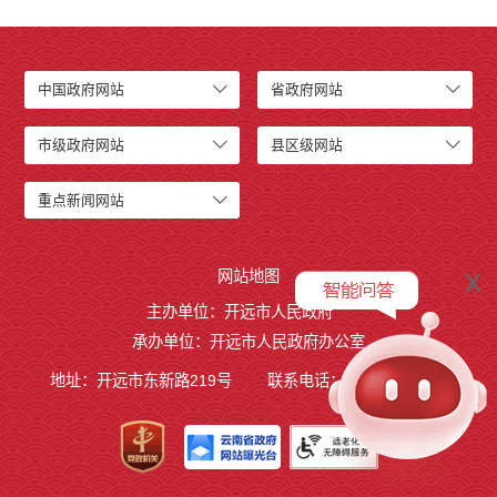
开远市小龙潭镇人民政府
开远市中和营镇人民政府
开远市羊街乡人民政府
中国政府网站
省政府网站
开远市大庄回族乡人民政府
开远市碑格乡人民政府
市级政府网站
县区级网站
中国民主同盟开远市委员会
中国农工民主党开远市委员会
重点新闻网站
中国民主建国会云南省开远市总支部委员会
开远市退役军人事务局
x
开远市医疗保障局
网站地图
开远市综合行政执法局
主办单位：开远市人民政府
开远市融媒体中心
承办单位：开远市人民政府办公室
开远市国家现代农业产业园管理委员会
地址：开远市东新路219号
联系电话：0873-7236877
开远市城市政府专职消防队
行政事业性收费
公务员管理