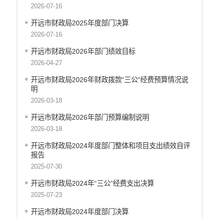
中国共产党开远市纪律检查委员会
2026-07-16
中国共产党开远市委员会政法委员会
开远市财政局2025年度部门决算
中国共产党开远市委员会组织部
2026-07-16
中共开远市委宣传部
开远市财政局2026年部门绩效目标
中共开远市委统一战线工作部
2026-04-27
中国共产党开远市委员会社会工作部
中共开远市直属机关工作委员会
开远市财政局2026年财政拨款“三公”经费预算情况说
明
中国共产党开远市委员会党校
2026-03-18
开远市地方志编纂委员会办公室
中国共产党开远市委员会机构编制办公室
开远市财政局2026年部门预算编制说明
开远市发展和改革局
2026-03-18
开远市工业商务和信息化局
开远市财政局2024年度部门整体和项目支出绩效自评
开远市教育体育局
报告
开远市民族宗教事务局
2025-07-30
开远市公安局
开远市财政局2024年“三公”经费支出决算
开远市公安局交通管理大队
2025-07-23
开远市民政局
开远市财政局2024年度部门决算
开远市司法局