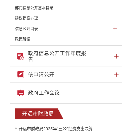
部门信息公开基本目录
建议提案办理
信息公开目录
政策解读
机构职能和权责清单
政府信息公开工作年度报
告
自然资源政务公开
重点领域信息公开
依申请公开
财政预决算
政府预决算
政府工作会议
部门单位专栏
中共开远市委办公室
开远市人大常委会办公室
开远市财政局
开远市人民政府办公室
中国人民政治协商会议云南省开远市委员会
开远市财政局2025年“三公”经费支出决算