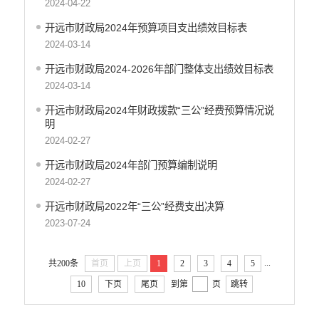
2024-04-22
开远市地震局
开远市财政局2024年预算项目支出绩效目标表
开远市搬迁安置办公室
2024-03-14
开远市检验检测所
开远市投资促进局
开远市财政局2024-2026年部门整体支出绩效目标表
开远市机关事务管理局
2024-03-14
云南开远产业园区管理委员会
开远市财政局2024年财政拨款“三公”经费预算情况说
开远市总工会
明
2024-02-27
开远市妇女联合会
中国共产主义青年团开远市委员会
开远市财政局2024年部门预算编制说明
开远市科学技术协会
2024-02-27
开远市文学艺术工作者联合会
开远市财政局2022年“三公”经费支出决算
开远市归国华侨联合会
2023-07-24
开远市残疾人联合会
云南省开远市工商业联合会
...
共200条
首页
上页
1
2
3
4
5
开远市红十字会
10
下页
尾页
到第
页
跳转
开远市乐白道街道办事处
开远市灵泉街道办事处