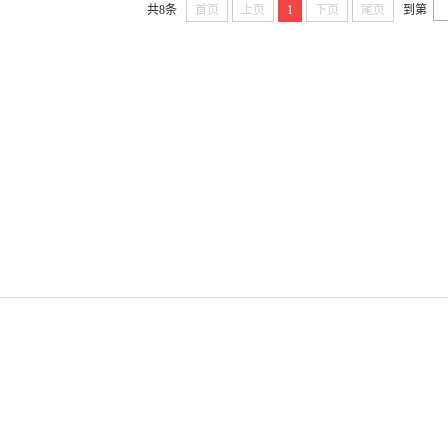
共8条
首页
上页
1
下页
尾页
到第