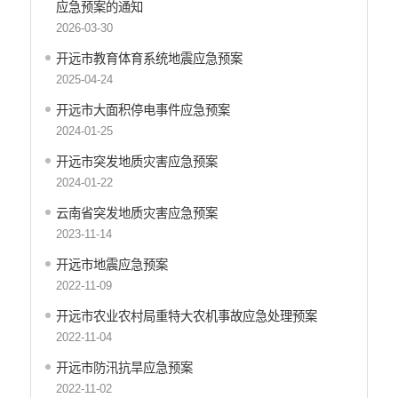
财政资金直达基层
应急预案的通知
2026-03-30
稳岗就业
开远市教育体育系统地震应急预案
应急预案
2025-04-24
产品质量
开远市大面积停电事件应急预案
公共文化服务
2024-01-25
涉农补贴
开远市突发地质灾害应急预案
2024-01-22
疫情防控
云南省突发地质灾害应急预案
养老服务
2023-11-14
社会救助信息
开远市地震应急预案
规划计划
2022-11-09
重大决策预公开
开远市农业农村局重特大农机事故应急处理预案
2022-11-04
生态环境
开远市防汛抗旱应急预案
食品药品监管
2022-11-02