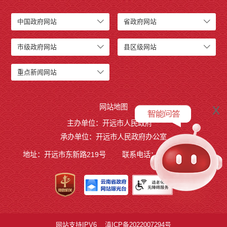
开远市小龙潭镇人民政府
开远市中和营镇人民政府
中国政府网站
省政府网站
开远市羊街乡人民政府
开远市大庄回族乡人民政府
市级政府网站
县区级网站
开远市碑格乡人民政府
中国民主同盟开远市委员会
重点新闻网站
中国农工民主党开远市委员会
中国民主建国会云南省开远市总支部委员会
x
网站地图
开远市退役军人事务局
主办单位：开远市人民政府
开远市医疗保障局
承办单位：开远市人民政府办公室
开远市综合行政执法局
开远市融媒体中心
地址：开远市东新路219号
联系电话：0873-7236877
开远市国家现代农业产业园管理委员会
开远市城市政府专职消防队
行政事业性收费
公务员管理
网站支持IPV6
滇ICP备2022007294号