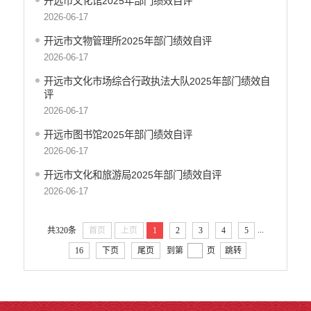
开远市文化馆2025年部门绩效自评
开远市地震局
2026-06-17
开远市搬迁安置办公室
开远市文物管理所2025年部门绩效自评
开远市检验检测所
2026-06-17
开远市投资促进局
开远市文化市场综合行政执法大队2025年部门绩效自
开远市机关事务管理局
评
云南开远产业园区管理委员会
2026-06-17
开远市总工会
开远市图书馆2025年部门绩效自评
开远市妇女联合会
2026-06-17
中国共产主义青年团开远市委员会
开远市科学技术协会
开远市文化和旅游局2025年部门绩效自评
2026-06-17
开远市文学艺术工作者联合会
开远市归国华侨联合会
开远市残疾人联合会
...
共320条
首页
上页
1
2
3
4
5
云南省开远市工商业联合会
16
下页
尾页
到第
页
跳转
开远市红十字会
开远市乐白道街道办事处
开远市灵泉街道办事处