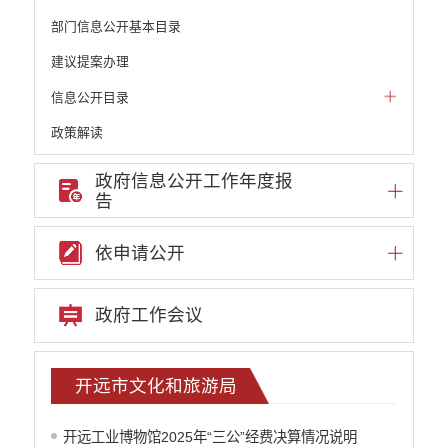
部门信息公开基本目录
建议提案办理
信息公开目录
政策解读
机构职能和权责清单
政府信息公开工作年度报
告
自然资源政务公开
重点领域信息公开
依申请公开
财政预决算
政府预决算
政府工作会议
部门单位专栏
中共开远市委办公室
开远市人大常委会办公室
开远市文化和旅游局
开远市人民政府办公室
中国人民政治协商会议云南省开远市委员会
开远工业博物馆2025年“三公”经费决算情况说明