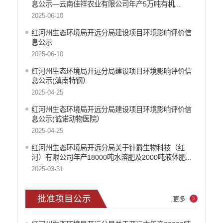
财政资金直达基层
息公示—云南佳祥农业有限公司年产5万吨有机...
2025-06-10
稳岗就业
红河州生态环境局开远分局建设项目环境影响评价信
应急预案
息公示
产品质量
2025-06-10
公共文化服务
红河州生态环境局开远分局建设项目环境影响评价信
息公示(滇南特钢）
涉农补贴
2025-04-25
疫情防控
红河州生态环境局开远分局建设项目环境影响评价信
息公示(诚诺动物医院）
养老服务
2025-04-25
社会救助信息
红河州生态环境局开远分局关于针爵生物科技（红
河）有限公司年产18000吨水溶肥及2000吨液体肥...
规划计划
2025-03-31
重大决策预公开
生态环境
批准项目公示
更多
环保信息公开
国家重点监控企业污染源监督性监测信息