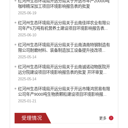
红河州生态环境局开远分局关于开远市年产20000吨
行政处罚信息
咖啡精深加工项目环境影响报告表的批复
开远市环境质量状况报告
2025-06-19
建设项目环境管理
红河州生态环境局开远分局关于云南佳祥农业有限公
拟批准项目公示
司年产5万吨有机营养土建设项目环境影响报告表...
批准项目公示
2025-06-10
受理情况
红河州生态环境局开远分局关于云南滇南特钢制造有
限公司耐磨材料、装备制造加工设备提升技改项...
食品药品监管
2025-05-14
义务教育
红河州生态环境局开远分局关于云南诚诺动物医院开
政府集中采购
远分院建设项目环境影响报告表的批复 开环审复...
2025-05-14
环保督察
红河州生态环境局开远分局关于开远市隆鸿贸易有限
医疗卫生
公司年产9000吨生物质颗粒建设项目环境影响报...
2025-01-21
行政许可
行政处罚和行政强制
受理情况
更多
乡村振兴工作信息公开