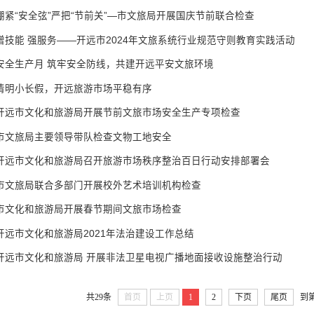
绷紧“安全弦”严把“节前关”—市文旅局开展国庆节前联合检查
增技能 强服务——开远市2024年文旅系统行业规范守则教育实践活动
安全生产月 筑牢安全防线，共建开远平安文旅环境
清明小长假，开远旅游市场平稳有序
开远市文化和旅游局开展节前文旅市场安全生产专项检查
市文旅局主要领导带队检查文物工地安全
开远市文化和旅游局召开旅游市场秩序整治百日行动安排部署会
市文旅局联合多部门开展校外艺术培训机构检查
市文化和旅游局开展春节期间文旅市场检查
开远市文化和旅游局2021年法治建设工作总结
开远市文化和旅游局 开展非法卫星电视广播地面接收设施整治行动
共29条
首页
上页
1
2
下页
尾页
到