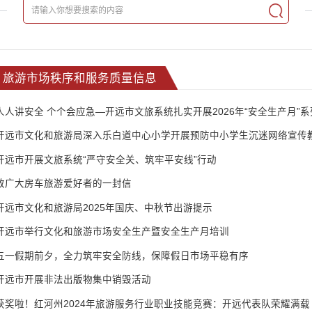
旅游市场秩序和服务质量信息
人人讲安全 个个会应急—开远市文旅系统扎实开展2026年“安全生产月”
开远市文化和旅游局深入乐白道中心小学开展预防中小学生沉迷网络宣传
开远市开展文旅系统“严守安全关、筑牢平安线”行动
致广大房车旅游爱好者的一封信
开远市文化和旅游局2025年国庆、中秋节出游提示
开远市举行文化和旅游市场安全生产暨安全生产月培训
五一假期前夕，全力筑牢安全防线，保障假日市场平稳有序
开远市开展非法出版物集中销毁活动
获奖啦！红河州2024年旅游服务行业职业技能竞赛：开远代表队荣耀满载