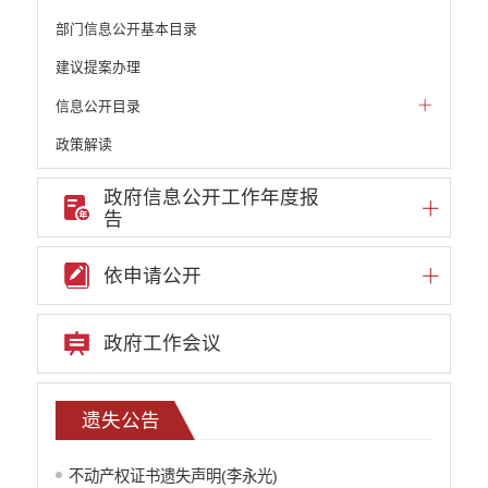
部门信息公开基本目录
建议提案办理
信息公开目录
政策解读
机构职能和权责清单
政府信息公开工作年度报
告
自然资源政务公开
不动产登记公告
依申请公开
遗失公告
遗产继承公示
政务信息公开
政府工作会议
服务群众
重点领域信息公开
遗失公告
财政预决算
行政事业性收费
不动产权证书遗失声明(李永光)