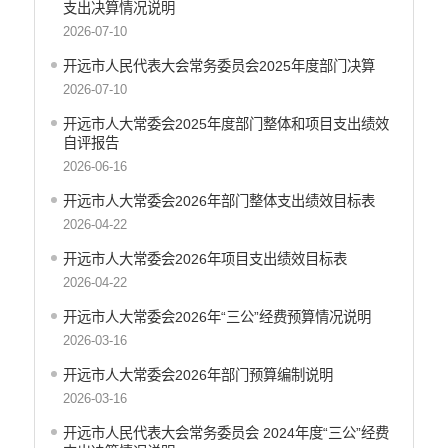
中国共产党开远市纪律检查委员会
支出决算情况说明
中国共产党开远市委员会政法委员会
2026-07-10
中国共产党开远市委员会组织部
开远市人民代表大会常务委员会2025年度部门决算
中共开远市委宣传部
2026-07-10
中共开远市委统一战线工作部
开远市人大常委会2025年度部门整体和项目支出绩效
中国共产党开远市委员会社会工作部
自评报告
中共开远市直属机关工作委员会
2026-06-16
中国共产党开远市委员会党校
开远市人大常委会2026年部门整体支出绩效目标表
开远市地方志编纂委员会办公室
2026-04-22
中国共产党开远市委员会机构编制办公室
开远市人大常委会2026年项目支出绩效目标表
开远市发展和改革局
2026-04-22
开远市工业商务和信息化局
开远市教育体育局
开远市人大常委会2026年“三公”经费预算情况说明
开远市民族宗教事务局
2026-03-16
开远市公安局
开远市人大常委会2026年部门预算编制说明
开远市公安局交通管理大队
2026-03-16
开远市民政局
开远市人民代表大会常务委员会 2024年度“三公”经费
开远市司法局