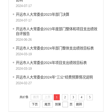
说明
开远市地震局
2024-07-17
开远市搬迁安置办公室
开远市人大常委会2023年部门决算
开远市检验检测所
2024-07-17
开远市投资促进局
开远市人大常委会2023年度部门整体和项目支出绩效
开远市机关事务管理局
自评报告
云南开远产业园区管理委员会
2024-06-26
开远市总工会
开远市人大常委会2024年部门整体支出绩效目标表
开远市妇女联合会
2024-03-19
中国共产主义青年团开远市委员会
开远市科学技术协会
开远市人大常委会2024年项目支出绩效目标表
2024-03-19
开远市文学艺术工作者联合会
开远市归国华侨联合会
开远市人大常委会2024年“三公”经费预算情况说明
开远市残疾人联合会
2024-02-27
云南省开远市工商业联合会
开远市红十字会
共87条
首页
上页
1
2
3
4
5
开远市乐白道街道办事处
下页
尾页
到第
页
跳转
开远市灵泉街道办事处