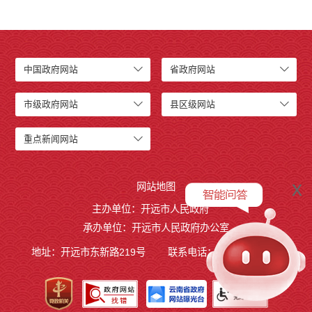
开远市小龙潭镇人民政府
开远市中和营镇人民政府
开远市羊街乡人民政府
开远市大庄回族乡人民政府
中国政府网站
省政府网站
开远市碑格乡人民政府
中国民主同盟开远市委员会
市级政府网站
县区级网站
中国农工民主党开远市委员会
中国民主建国会云南省开远市总支部委员会
重点新闻网站
开远市退役军人事务局
开远市医疗保障局
x
网站地图
开远市综合行政执法局
开远市融媒体中心
主办单位：开远市人民政府
开远市国家现代农业产业园管理委员会
承办单位：开远市人民政府办公室
开远市城市政府专职消防队
地址：开远市东新路219号
联系电话：0873-7236877
行政事业性收费
公务员管理