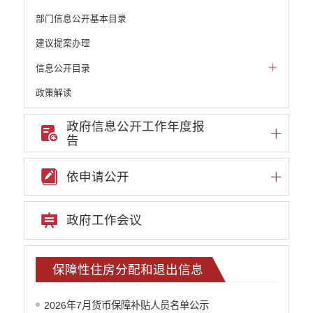
部门信息公开基本目录
建议提案办理
信息公开目录
政策解读
机构职能和权责清单
政府信息公开工作年度报
告
自然资源政务公开
重点领域信息公开
依申请公开
重大建设项目信息
安全生产信息公开
政府工作会议
民政信息公开
推进面向转移落户人员的服务公开
质监信息公开
保障性住房分配和退出信息
学校信息公开
云南省网上新闻发布厅
2026年7月货币保障补贴人员名单公示
住房保障信息公开