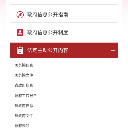
政府信息公开指南
政府信息公开制度
法定主动公开内容
国务院信息
国务院文件
省政府信息
政府工作报告
州政府信息
州政府文件
政府领导