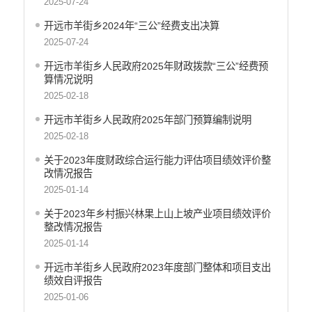
2025-07-24
开远市地震局
开远市羊街乡2024年“三公”经费支出决算
开远市搬迁安置办公室
2025-07-24
开远市检验检测所
开远市投资促进局
开远市羊街乡人民政府2025年财政拨款“三公”经费预
算情况说明
开远市机关事务管理局
2025-02-18
云南开远产业园区管理委员会
开远市羊街乡人民政府2025年部门预算编制说明
开远市总工会
2025-02-18
开远市妇女联合会
中国共产主义青年团开远市委员会
关于2023年度财政综合运行能力评估项目绩效评价整
改情况报告
开远市科学技术协会
2025-01-14
开远市文学艺术工作者联合会
开远市归国华侨联合会
关于2023年乡村振兴林果上山上坡产业项目绩效评价
整改情况报告
开远市残疾人联合会
2025-01-14
云南省开远市工商业联合会
开远市红十字会
开远市羊街乡人民政府2023年度部门整体和项目支出
绩效自评报告
开远市乐白道街道办事处
2025-01-06
开远市灵泉街道办事处