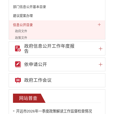
部门信息公开基本目录
建议提案办理
信息公开目录
政府文件
政策文件
通知公告
政府信息公开工作年度报
告
人事信息
公示公告
依申请公开
审计公告
网站普查
机构编制
政府工作会议
统计信息
公共资源配置
社会公益事业建设
网站普查
财政信息
开远市2026年一季度政策解读工作监督检查情况
政策解读