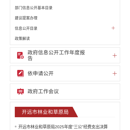
部门信息公开基本目录
建议提案办理
信息公开目录
政策解读
机构职能和权责清单
政府信息公开工作年度报
告
自然资源政务公开
重点领域信息公开
依申请公开
财政预决算
政府预决算
政府工作会议
部门单位专栏
中共开远市委办公室
开远市人大常委会办公室
开远市林业和草原局
开远市人民政府办公室
中国人民政治协商会议云南省开远市委员会
开远市林业和草原局2025年度“三公”经费支出决算