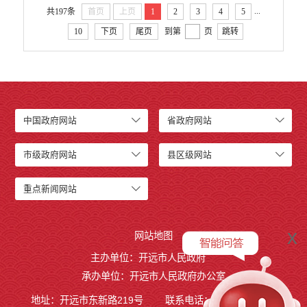
开远市小龙潭镇人民政府
...
共197条
首页
上页
1
2
3
4
5
开远市中和营镇人民政府
10
下页
尾页
到第
页
跳转
开远市羊街乡人民政府
开远市大庄回族乡人民政府
开远市碑格乡人民政府
中国民主同盟开远市委员会
中国农工民主党开远市委员会
中国政府网站
省政府网站
中国民主建国会云南省开远市总支部委员会
开远市退役军人事务局
市级政府网站
县区级网站
开远市医疗保障局
开远市综合行政执法局
重点新闻网站
开远市融媒体中心
开远市国家现代农业产业园管理委员会
x
网站地图
开远市城市政府专职消防队
主办单位：开远市人民政府
行政事业性收费
承办单位：开远市人民政府办公室
公务员管理
地址：开远市东新路219号
联系电话：0873-7236877