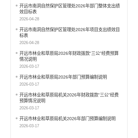
开远市地震局
开远市南洞自然保护区管理处2026年部门整体支出绩
效目标表
开远市搬迁安置办公室
2026-04-28
开远市检验检测所
开远市投资促进局
开远市南洞自然保护区管理处2026年项目支出绩效目
标表
开远市机关事务管理局
2026-04-28
云南开远产业园区管理委员会
开远市总工会
开远市林业和草原局2026年财政拨款“三公”经费预算
情况说明
开远市妇女联合会
2026-03-17
中国共产主义青年团开远市委员会
开远市林业和草原局2026年部门预算编制说明
开远市科学技术协会
2026-03-17
开远市文学艺术工作者联合会
开远市归国华侨联合会
开远市林业和草原局机关2026年财政拨款“三公”经费
预算情况说明
开远市残疾人联合会
2026-03-17
云南省开远市工商业联合会
开远市红十字会
开远市林业和草原局机关2026年部门预算编制说明
开远市乐白道街道办事处
2026-03-17
开远市灵泉街道办事处