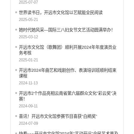
2025-07-07
应急预案
世界读书日，开远市文化馆以艺赋能全民阅读
2025-05-21
产品质量
她时代她风采—国际三八妇女节文艺活动圆满举办！
公共文化服务
2025-03-12
涉农补贴
开远市文化馆（歌舞团）顺利开展2024年年度演员业
疫情防控
务考核
2025-01-21
养老服务
开远市2024年曲艺和戏剧创作、表演培训班顺利结束
社会救助信息
课程
2024-11-13
规划计划
开远市2个作品亮相云南省第六届群众文化“彩云奖”决
重大决策预公开
赛！
生态环境
2024-09-11
食品药品监管
喜讯！开远市文化馆参赛节目喜获“白鹇奖”
2024-07-09
义务教育
快看~~~开远市文化馆2024年“艺动开远”全民艺术普及