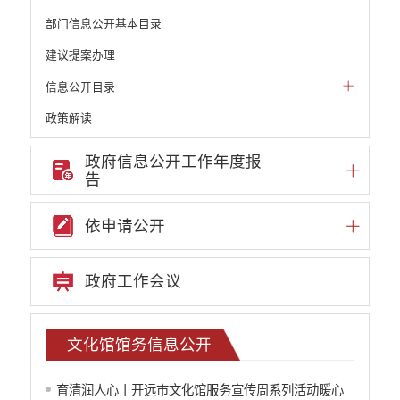
部门信息公开基本目录
建议提案办理
信息公开目录
政策解读
机构职能和权责清单
政府信息公开工作年度报
告
自然资源政务公开
重点领域信息公开
依申请公开
重大建设项目信息
安全生产信息公开
政府工作会议
民政信息公开
推进面向转移落户人员的服务公开
质监信息公开
文化馆馆务信息公开
学校信息公开
云南省网上新闻发布厅
育清润人心丨开远市文化馆服务宣传周系列活动暖心
住房保障信息公开