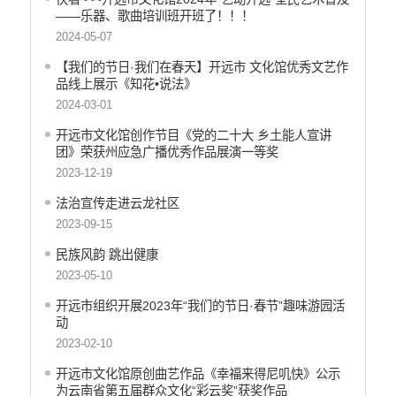
政府集中采购
——乐器、歌曲培训班开班了！！！
2024-05-07
环保督察
【我们的节日·我们在春天】开远市 文化馆优秀文艺作
医疗卫生
品线上展示《知花•说法》
行政许可
2024-03-01
行政处罚和行政强制
开远市文化馆创作节目《党的二十大 乡土能人宣讲
团》荣获州应急广播优秀作品展演一等奖
乡村振兴工作信息公开
2023-12-19
法治宣传走进云龙社区
2023-09-15
民族风韵 跳出健康
2023-05-10
开远市组织开展2023年“我们的节日·春节”趣味游园活
动
2023-02-10
开远市文化馆原创曲艺作品《幸福来得尼叽快》公示
为云南省第五届群众文化“彩云奖”获奖作品