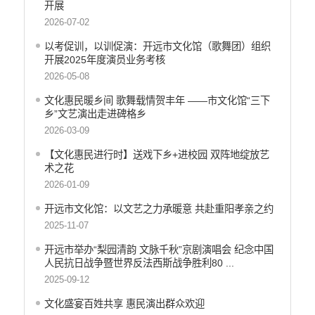
开展
工商登记和事中事后监管信息公开
2026-07-02
价格和收费信息公开
以考促训，以训促演：开远市文化馆（歌舞团）组织
旅游市场秩序和服务质量信息公开
开展2025年度演员业务考核
文化机构信息公开
2026-05-08
图书馆馆务信息公开
文化惠民暖乡间 歌舞载情贺丰年 ——市文化馆“三下
文化馆馆务信息公开
乡”文艺演出走进碑格乡
公共卫生健康信息公开
2026-03-09
国有土地上房屋征收补偿信息公开
【文化惠民进行时】送戏下乡+进校园 双阵地绽放艺
财政预决算
术之花
2026-01-09
行政事业性收费
开远市文化馆：以文艺之力承暖意 共赴重阳孝亲之约
公务员管理
2025-11-07
重大决策
开远市举办“梨园清韵 文脉千秋”京剧演唱会 纪念中国
人民抗日战争暨世界反法西斯战争胜利80 ...
减税降费
2025-09-12
财政资金直达基层
文化盛宴百姓共享 惠民演出群众欢迎
稳岗就业