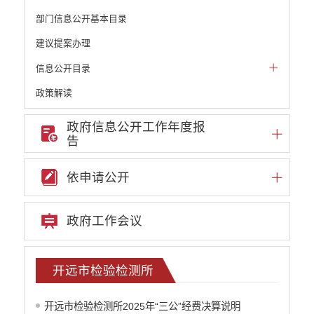
部门信息公开基本目录
建议提案办理
信息公开目录
政策解读
机构职能和权责清单
政府信息公开工作年度报
告
自然资源政务公开
重点领域信息公开
依申请公开
财政预决算
政府预决算
政府工作会议
部门单位专栏
中共开远市委办公室
开远市人大常委会办公室
开远市检验检测所
开远市人民政府办公室
中国人民政治协商会议云南省开远市委员会
开远市检验检测所2025年“三公”经费决算说明