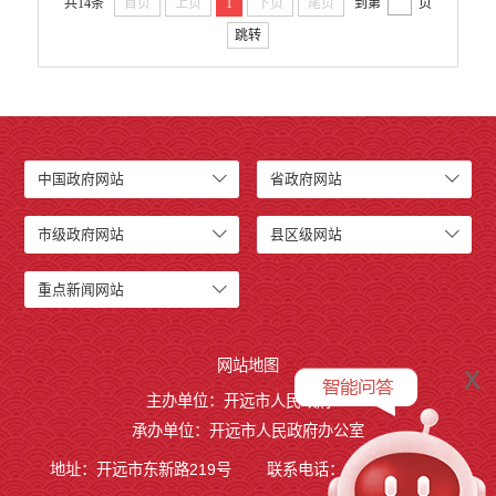
共14条
首页
上页
1
下页
尾页
到第
页
开远市地震局
跳转
开远市搬迁安置办公室
开远市检验检测所
开远市投资促进局
开远市机关事务管理局
云南开远产业园区管理委员会
中国政府网站
省政府网站
开远市总工会
开远市妇女联合会
市级政府网站
县区级网站
中国共产主义青年团开远市委员会
开远市科学技术协会
重点新闻网站
开远市文学艺术工作者联合会
开远市归国华侨联合会
开远市残疾人联合会
网站地图
x
云南省开远市工商业联合会
主办单位：开远市人民政府
开远市红十字会
承办单位：开远市人民政府办公室
开远市乐白道街道办事处
地址：开远市东新路219号
联系电话：0873-7236877
开远市灵泉街道办事处