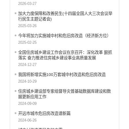
2026-03-27
工商登记和事中事后监管信息公开
价格和收费信息公开
加大力度保障和改善民生(十四届全国人大三次会议举
行民生主题记者会)
旅游市场秩序和服务质量信息公开
2025-03-26
文化机构信息公开
公共卫生健康信息公开
今年将加力实施城中村和危旧房改造（经济新方位）
2025-02-25
国有土地上房屋征收补偿信息公开
国有土地上房屋征收补偿信息
全国住房城乡建设工作会议在京召开：深化改革 狠抓
落实 奋力推进住房城乡建设事业高质量发展
财政预决算
2024-12-27
行政事业性收费
我国将新增实施100万套城中村改造和危旧房改造
公务员管理
2024-10-29
重大决策
住房城乡建设部专家组督导灾普基础数据库建设和数
据更新应用工作
减税降费
2024-09-09
财政资金直达基层
开远市城市危旧房改造谱新篇
2024-06-26
稳岗就业