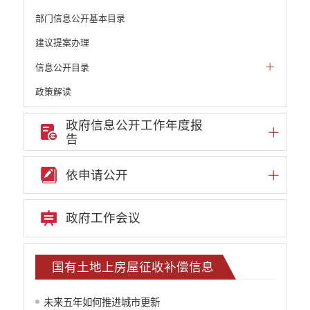
部门信息公开基本目录
建议提案办理
信息公开目录
政策解读
机构职能和权责清单
政府信息公开工作年度报
告
自然资源政务公开
重点领域信息公开
依申请公开
重大建设项目信息
安全生产信息公开
政府工作会议
民政信息公开
推进面向转移落户人员的服务公开
质监信息公开
国有土地上房屋征收补偿信息
学校信息公开
云南省网上新闻发布厅
未来五年如何推进城市更新
住房保障信息公开