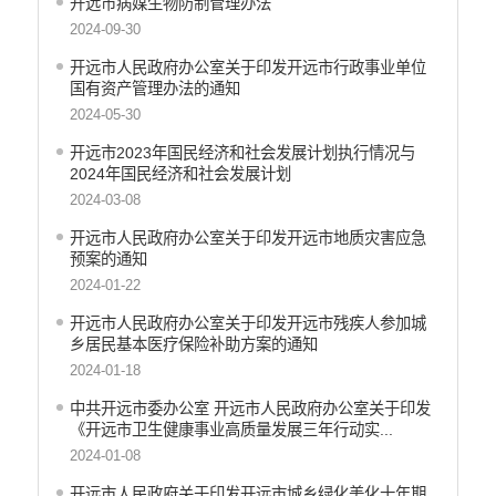
公共文化服务
开远市病媒生物防制管理办法
2024-09-30
涉农补贴
开远市人民政府办公室关于印发开远市行政事业单位
疫情防控
国有资产管理办法的通知
2024-05-30
养老服务
开远市2023年国民经济和社会发展计划执行情况与
社会救助信息
2024年国民经济和社会发展计划
规划计划
2024-03-08
重大决策预公开
开远市人民政府办公室关于印发开远市地质灾害应急
预案的通知
生态环境
2024-01-22
食品药品监管
开远市人民政府办公室关于印发开远市残疾人参加城
乡居民基本医疗保险补助方案的通知
义务教育
2024-01-18
政府集中采购
中共开远市委办公室 开远市人民政府办公室关于印发
《开远市卫生健康事业高质量发展三年行动实...
环保督察
2024-01-08
医疗卫生
开远市人民政府关于印发开远市城乡绿化美化十年期