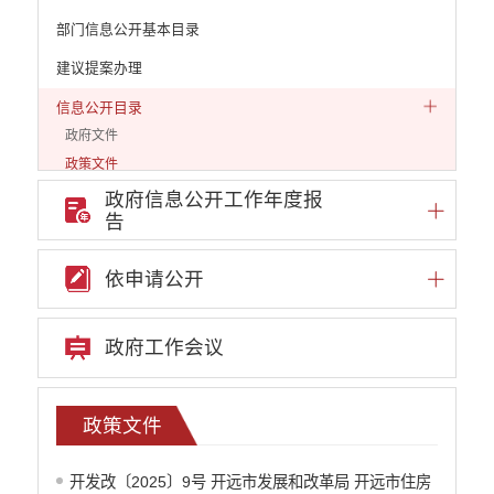
部门信息公开基本目录
建议提案办理
信息公开目录
政府文件
政策文件
通知公告
政府信息公开工作年度报
告
人事信息
公示公告
依申请公开
审计公告
网站普查
机构编制
政府工作会议
统计信息
公共资源配置
社会公益事业建设
政策文件
财政信息
开发改〔2025〕9号 开远市发展和改革局 开远市住房
政策解读