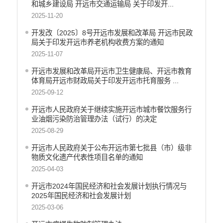
和城乡建设局 开远市交通运输局 关于印发开...
机构职能和权责清单
2025-11-20
自然资源政务公开
开发改〔2025〕8号开远市发展和改革局 开远市民政
局关于印发开远市养老机构收费方案的通知
重点领域信息公开
2025-11-07
财政预决算
开远市发展和改革局开远市卫生健康局、开远市教育
体育局开远市财政局关于印发开远市托育服务 ...
行政事业性收费
2025-09-12
公务员管理
开远市人民政府关于继续实施开远市城市餐饮服务行
重大决策
业油烟污染防治管理办法（试行）的决定
2025-08-29
减税降费
开远市人民政府关于公布开远市第七批县（市）级非
财政资金直达基层
物质文化遗产代表性项目名单的通知
2025-04-03
稳岗就业
开远市2024年国民经济和社会发展计划执行情况与
应急预案
2025年国民经济和社会发展计划
产品质量
2025-03-06