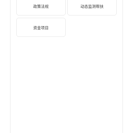
财政资金直达基层
政策法规
动态监测帮扶
稳岗就业
应急预案
资金项目
产品质量
公共文化服务
涉农补贴
疫情防控
养老服务
社会救助信息
规划计划
重大决策预公开
生态环境
食品药品监管