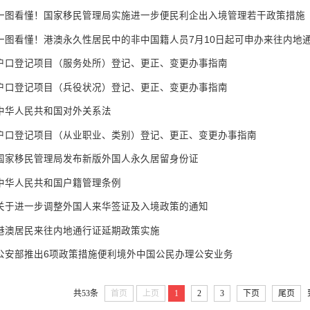
一图看懂！国家移民管理局实施进一步便民利企出入境管理若干政策措施
一图看懂！港澳永久性居民中的非中国籍人员7月10日起可申办来往内地
户口登记项目（服务处所）登记、更正、变更办事指南
户口登记项目（兵役状况）登记、更正、变更办事指南
中华人民共和国对外关系法
户口登记项目（从业职业、类别）登记、更正、变更办事指南
国家移民管理局发布新版外国人永久居留身份证
中华人民共和国户籍管理条例
关于进一步调整外国人来华签证及入境政策的通知
港澳居民来往内地通行证延期政策实施
公安部推出6项政策措施便利境外中国公民办理公安业务
共53条
首页
上页
1
2
3
下页
尾页