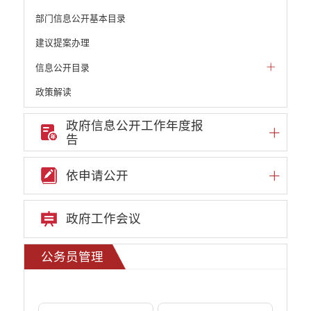
部门信息公开基本目录
建议提案办理
信息公开目录
政策解读
机构职能和权责清单
政府信息公开工作年度报
告
自然资源政务公开
重点领域信息公开
依申请公开
财政预决算
行政事业性收费
政府工作会议
公务员管理
公务员管理
公务员信息
公务员招考
重大决策