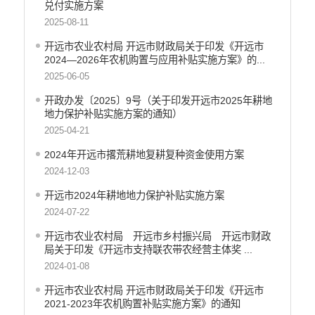
财政资金直达基层
兑付实施方案
2025-08-11
稳岗就业
开远市农业农村局 开远市财政局关于印发《开远市
应急预案
2024—2026年农机购置与应用补贴实施方案》的...
产品质量
2025-06-05
公共文化服务
开政办发〔2025〕9号（关于印发开远市2025年耕地
地力保护补贴实施方案的通知）
涉农补贴
2025-04-21
疫情防控
2024年开远市撂荒耕地复耕复种资金使用方案
2024-12-03
养老服务
开远市2024年耕地地力保护补贴实施方案
社会救助信息
2024-07-22
规划计划
开远市农业农村局 开远市乡村振兴局 开远市财政
重大决策预公开
局关于印发《开远市支持联农带农经营主体奖 ...
2024-01-08
生态环境
开远市农业农村局 开远市财政局关于印发《开远市
食品药品监管
2021-2023年农机购置补贴实施方案》的通知