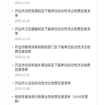
财政资金直达基层
2025-12-24
稳岗就业
开远市自然资源局及下属单位综合性涉企收费目录清
单
应急预案
2025-12-16
产品质量
开远市卫生健康局及下属单位综合性涉企收费目录清
公共文化服务
单
2025-12-16
涉农补贴
开远市教育体育局政府部门及下属单位综合性涉企收
疫情防控
费目录清单
2025-12-15
养老服务
开远市住房和城乡建设局及下属单位综合性涉企收费
社会救助信息
目录清单
规划计划
2025-12-15
重大决策预公开
开远市公证处综合性涉企收费目录清单
2025-12-09
生态环境
政府性基金和行政事业性收费目录清单（2025年更
食品药品监管
新）