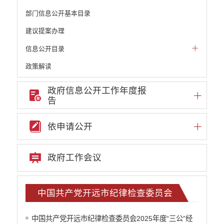
部门信息公开基本目录
建议提案办理
信息公开目录
政策解读
机构职能和权责清单
政府信息公开工作年度报
告
自然资源政务公开
重点领域信息公开
依申请公开
财政预决算
政府预决算
政府工作会议
部门单位专栏
中共开远市委办公室
开远市人大常委会办公室
中国共产党开远市纪律检查委员会
开远市人民政府办公室
中国人民政治协商会议云南省开远市委员会
中国共产党开远市纪律检查委员会2025年度“三公”经