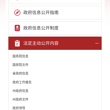
政府信息公开指南
政府信息公开制度
法定主动公开内容
国务院信息
国务院文件
省政府信息
政府工作报告
州政府信息
州政府文件
政府领导