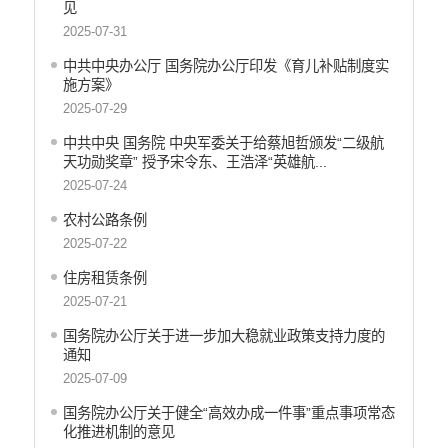
财政资金直达基层
见
2025-07-31
稳岗就业
中共中央办公厅 国务院办公厅印发《育儿补贴制度实
应急预案
施方案》
产品质量
2025-07-29
公共文化服务
中共中央 国务院 中央军委关于给蔡旭哲颁发“二级航
天功勋奖章” 授予宋令东、王浩泽“英雄航...
涉农补贴
2025-07-24
疫情防控
农村公路条例
2025-07-22
养老服务
住房租赁条例
社会救助信息
2025-07-21
规划计划
国务院办公厅关于进一步加大稳就业政策支持力度的
重大决策预公开
通知
2025-07-09
生态环境
国务院办公厅关于健全“高效办成一件事”重点事项常态
食品药品监管
化推进机制的意见