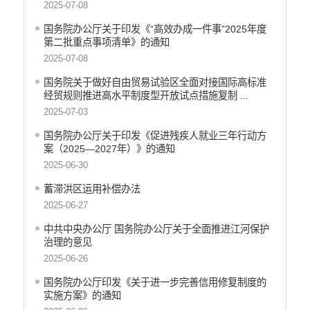
2025-07-08
义务教育
国务院办公厅关于印发《“高效办成一件事”2025年度
政府集中采购
第二批重点事项清单》的通知
环保督察
2025-07-08
医疗卫生
国务院关于做好自由贸易试验区全面对接国际高标准
经贸规则推进高水平制度型开放试点措施复制 ...
行政许可
2025-07-03
行政处罚和行政强制
国务院办公厅关于印发《促进残疾人就业三年行动方
案（2025—2027年）》的通知
乡村振兴工作信息公开
2025-06-30
蓄滞洪区运用补偿办法
2025-06-27
中共中央办公厅 国务院办公厅关于全面推进江河保护
治理的意见
2025-06-26
国务院办公厅印发《关于进一步完善信用修复制度的
实施方案》的通知