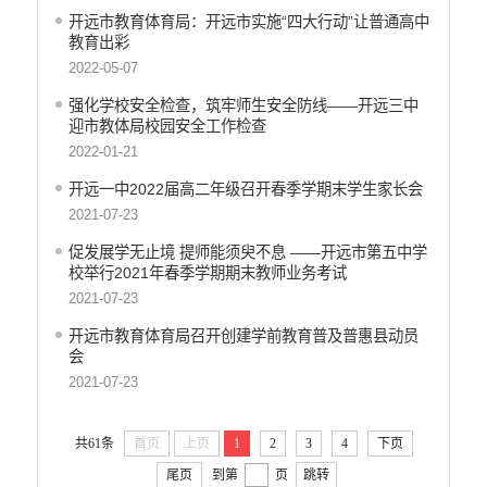
开远市教育体育局：开远市实施“四大行动”让普通高中
医疗卫生
教育出彩
行政许可
2022-05-07
行政处罚和行政强制
强化学校安全检查，筑牢师生安全防线——开远三中
迎市教体局校园安全工作检查
乡村振兴工作信息公开
2022-01-21
开远一中2022届高二年级召开春季学期末学生家长会
2021-07-23
促发展学无止境 提师能须臾不息 ——开远市第五中学
校举行2021年春季学期期末教师业务考试
2021-07-23
开远市教育体育局召开创建学前教育普及普惠县动员
会
2021-07-23
共61条
首页
上页
1
2
3
4
下页
尾页
到第
页
跳转