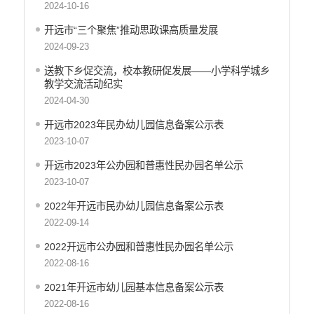
2024-10-16
产品质量
开远市“三个聚焦”推动思政课高质量发展
公共文化服务
2024-09-23
涉农补贴
送教下乡促交流，校本教研促发展——小学科学城乡
教学交流活动纪实
疫情防控
2024-04-30
养老服务
开远市2023年民办幼儿园信息备案公示表
社会救助信息
2023-10-07
规划计划
开远市2023年公办园和普惠性民办园名单公示
2023-10-07
重大决策预公开
2022年开远市民办幼儿园信息备案公示表
生态环境
2022-09-14
食品药品监管
2022开远市公办园和普惠性民办园名单公示
义务教育
2022-08-16
政府集中采购
2021年开远市幼儿园基本信息备案公示表
2022-08-16
环保督察