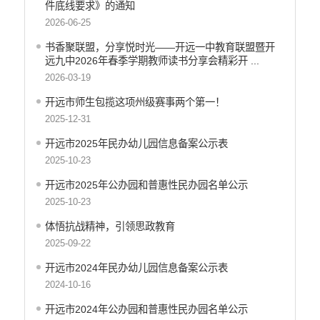
件底线要求》的通知
工商登记和事中事后监管信息公开
2026-06-25
价格和收费信息公开
书香聚联盟，分享悦时光——开远一中教育联盟暨开
旅游市场秩序和服务质量信息公开
远九中2026年春季学期教师读书分享会精彩开 ...
文化机构信息公开
2026-03-19
公共卫生健康信息公开
开远市师生包揽这项州级赛事两个第一！
国有土地上房屋征收补偿信息公开
2025-12-31
财政预决算
开远市2025年民办幼儿园信息备案公示表
行政事业性收费
2025-10-23
公务员管理
开远市2025年公办园和普惠性民办园名单公示
2025-10-23
重大决策
体悟抗战精神，引领思政教育
减税降费
2025-09-22
财政资金直达基层
开远市2024年民办幼儿园信息备案公示表
稳岗就业
2024-10-16
应急预案
开远市2024年公办园和普惠性民办园名单公示