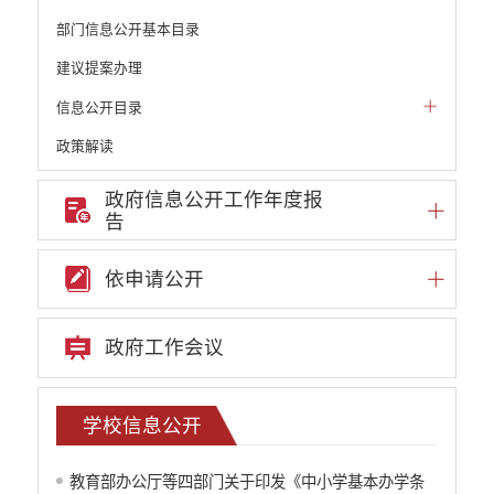
部门信息公开基本目录
建议提案办理
信息公开目录
政策解读
机构职能和权责清单
政府信息公开工作年度报
告
自然资源政务公开
重点领域信息公开
依申请公开
重大建设项目信息
安全生产信息公开
政府工作会议
民政信息公开
推进面向转移落户人员的服务公开
质监信息公开
学校信息公开
学校信息公开
云南省网上新闻发布厅
教育部办公厅等四部门关于印发《中小学基本办学条
住房保障信息公开